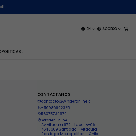
ática
EN
ACCESO
O
POLITICAS
CONTÁCTANOS
contacto@winkleronline.cl
+56986602325
56975739879
Winkler Online
Av Vitacura 6724, Local A-06
7640609 Santiago - Vitacura
Santiago Metropolitan - Chile