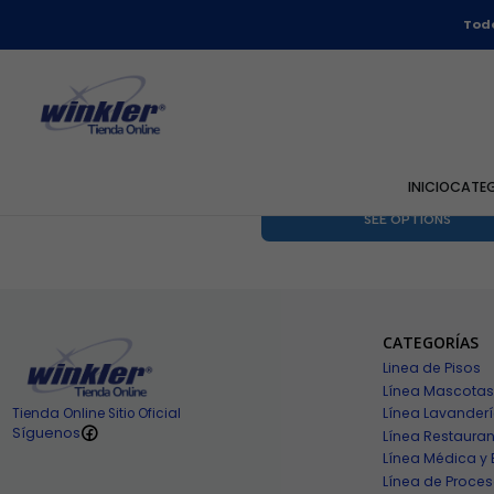
Todo
2-41-570
|
Winkler
Paño Microfibra Absorbent
38 - Winkler
$500 CLP
5.0
INICIO
CATE
SEE OPTIONS
CATEGORÍAS
Linea de Pisos
Línea Mascotas
Línea Lavander
Tienda Online Sitio Oficial
Síguenos
Línea Restauran
Línea Médica y 
Línea de Proces