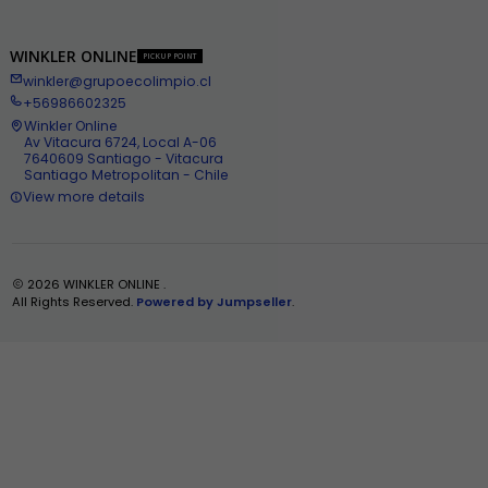
WINKLER ONLINE
PICKUP POINT
winkler@grupoecolimpio.cl
+56986602325
Winkler Online
Av Vitacura 6724, Local A-06
7640609 Santiago - Vitacura
Santiago Metropolitan - Chile
View more details
2026 WINKLER ONLINE .
All Rights Reserved.
Powered by Jumpseller
.