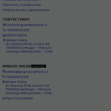
Términos y Condiciones
Política de Uso y Aplicaciones
CONTÁCTANOS
contacto@winkleronline.cl
+56986602325
56975739879
Winkler Online
Av Vitacura 6724, Local A-06
7640609 Santiago - Vitacura
Santiago Metropolitan - Chile
WINKLER ONLINE
PICKUP POINT
winkler@grupoecolimpio.cl
+56986602325
Winkler Online
Av Vitacura 6724, Local A-06
7640609 Santiago - Vitacura
Santiago Metropolitan - Chile
View more details