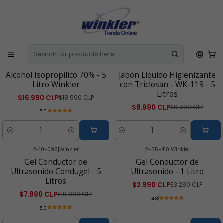
E
Todos los Productos incluyen IVA
La Factura o Boleta se emite de
l
Manera Automática
C
Home
Línea Médica y Estética
2-00-436
|
Winkler
2-10-110
|
Winkler
-11% OFF
-10% OFF
Alcohol Isopropilico 70% - 5
Jabón Líquido Higienizante
Litro Winkler
con Triclosan - WK-119 - 5
Litros
$16.990 CLP
$18.990 CLP
$8.990 CLP
$9.990 CLP
5.0
Cantidad
Cantidad
2-10-098
|
Winkler
2-35-410
|
Winkler
-28% OFF
-9% OFF
Gel Conductor de
Gel Conductor de
Ultrasonido Condugel - 5
Ultrasonido - 1 Litro
Litros
$2.990 CLP
$3.290 CLP
$7.890 CLP
$10.990 CLP
4.8
5.0