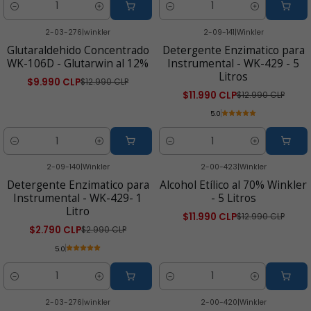
Cantidad
Cantidad
2-03-276
|
winkler
2-09-141
|
Winkler
-23% OFF
-8% OFF
Glutaraldehido Concentrado
Detergente Enzimatico para
WK-106D - Glutarwin al 12%
Instrumental - WK-429 - 5
Litros
$9.990 CLP
$12.990 CLP
$11.990 CLP
$12.990 CLP
5.0
Cantidad
Cantidad
2-09-140
|
Winkler
2-00-423
|
Winkler
-7% OFF
-8% OFF
Detergente Enzimatico para
Alcohol Etílico al 70% Winkler
Instrumental - WK-429- 1
- 5 Litros
Litro
$11.990 CLP
$12.990 CLP
$2.790 CLP
$2.990 CLP
5.0
Cantidad
Cantidad
2-03-276
|
winkler
2-00-420
|
Winkler