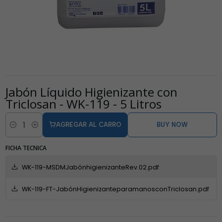
Jabón Líquido Higienizante con
Triclosan - WK-119 - 5 Litros
AGREGAR AL CARRO
BUY NOW
Cantidad
FICHA TECNICA
WK-119-MSDMJabónhigienizanteRev.02.pdf
WK-119-FT-JabónHigienizanteparamanosconTriclosan.pdf