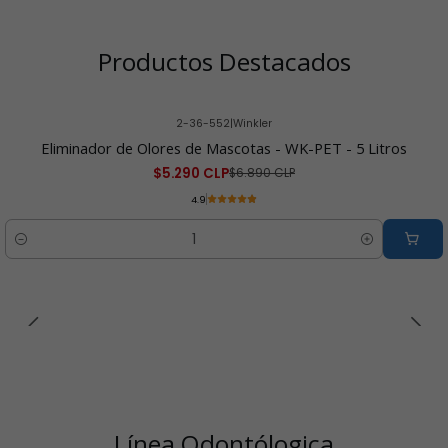
Productos Destacados
2-36-552
|
Winkler
-23% OFF
Eliminador de Olores de Mascotas - WK-PET - 5 Litros
$5.290 CLP
$6.890 CLP
4.9
Cantidad
Línea Odontólogica