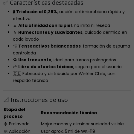
✅ Características destacadas
🧪
Triclosán al 0,25%
, acción antimicrobiana rápida y
efectiva
🧘
Alta afinidad con la piel
, no irrita ni reseca
💧
Humectantes y suavizantes
, cuidado dérmico en
cada lavado
🫧
Tensoactivos balanceados
, formación de espuma
controlada
🔁
Uso frecuente
, ideal para turnos prolongados
🌱
Libre de efectos tóxicos
, seguro para el usuario
🇨🇱 Fabricado y distribuido por Winkler Chile, con
respaldo técnico
📐 Instrucciones de uso
Etapa del
Recomendación técnica
proceso
🧴 Prelavado
Mojar manos y eliminar suciedad visible
🧼 Aplicación
Usar aprox. 5 ml de WK-119