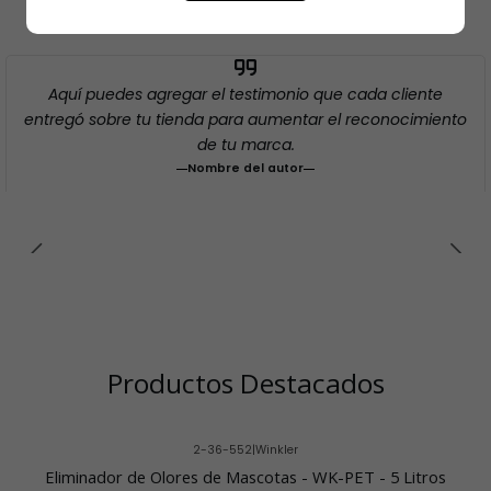
Aquí puedes agregar el testimonio que cada cliente
entregó sobre tu tienda para aumentar el reconocimiento
de tu marca.
Nombre del autor
Productos Destacados
2-36-552
|
Winkler
-23% OFF
Eliminador de Olores de Mascotas - WK-PET - 5 Litros