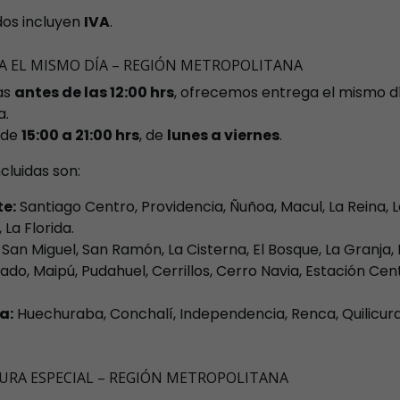
dos incluyen
IVA
.
A EL MISMO DÍA – REGIÓN METROPOLITANA
as
antes de las 12:00 hrs
, ofrecemos entrega el mismo d
a.
 de
15:00 a 21:00 hrs
, de
lunes a viernes
.
cluidas son:
te:
Santiago Centro, Providencia, Ñuñoa, Macul, La Reina, L
La Florida.
San Miguel, San Ramón, La Cisterna, El Bosque, La Granja, 
rado, Maipú, Pudahuel, Cerrillos, Cerro Navia, Estación Cen
a:
Huechuraba, Conchalí, Independencia, Renca, Quilicura,
URA ESPECIAL – REGIÓN METROPOLITANA