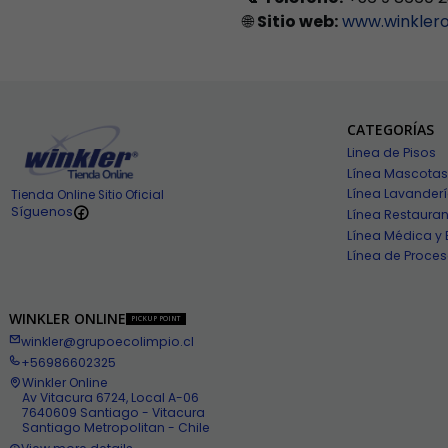
🌐
Sitio web:
www.winkleron
CATEGORÍAS
Linea de Pisos
Línea Mascotas
Línea Lavander
Tienda Online Sitio Oficial
Síguenos
Línea Restauran
Línea Médica y 
Línea de Proces
WINKLER ONLINE
PICKUP POINT
winkler@grupoecolimpio.cl
+56986602325
Winkler Online
Av Vitacura 6724, Local A-06
7640609 Santiago - Vitacura
Santiago Metropolitan - Chile