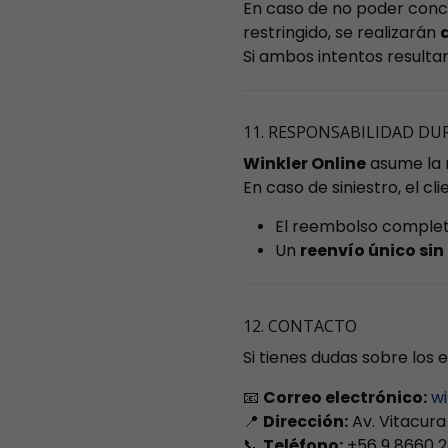
En caso de no poder concr
restringido, se realizarán
Si ambos intentos resultan
11. RESPONSABILIDAD D
Winkler Online
asume la r
En caso de siniestro, el cl
El reembolso complet
Un
reenvío único sin
12. CONTACTO
Si tienes dudas sobre los
📧
Correo electrónico:
wi
📍
Dirección:
Av. Vitacura
📞
Teléfono:
+56 9 8660 