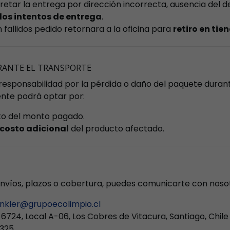
etar la entrega por dirección incorrecta, ausencia del d
dos intentos de entrega
.
 fallidos pedido retornara a la oficina para
retiro en tie
URANTE EL TRANSPORTE
esponsabilidad por la pérdida o daño del paquete durant
iente podrá optar por:
o del monto pagado.
 costo adicional
del producto afectado.
 envíos, plazos o cobertura, puedes comunicarte con nosot
nkler@grupoecolimpio.cl
 6724, Local A-06, Los Cobres de Vitacura, Santiago, Chile
2325