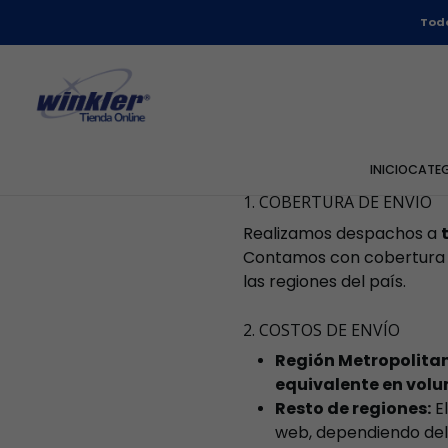
Todo
En
Winkler Online
, oper
forma rápida, segura y con
relacionadas con nuestros 
vigente y las mejores prác
INICIO
CATE
1. COBERTURA DE ENVÍO
Realizamos despachos a
Contamos con cobertura ta
las regiones del país.
2. COSTOS DE ENVÍO
Región Metropolitan
equivalente en vol
Resto de regiones:
El
web, dependiendo del 