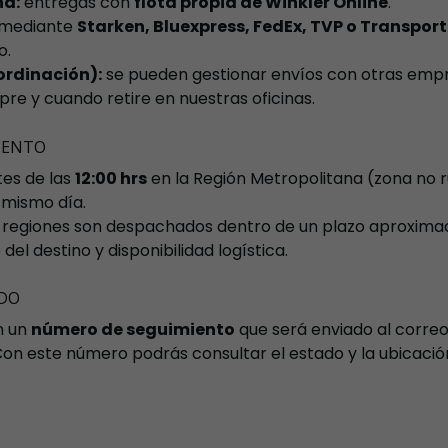
na:
entregas con
flota propia de Winkler Online
.
mediante
Starken, Bluexpress, FedEx, TVP o Transport
o.
ordinación):
se pueden gestionar envíos con otras empre
mpre y cuando retire en nuestras oficinas.
IENTO
tes de las
12:00 hrs
en la Región Metropolitana (zona no r
 mismo día.
a regiones son despachados dentro de un plazo aproxim
del destino y disponibilidad logística.
IDO
n un
número de seguimiento
que será enviado al correo
n este número podrás consultar el estado y la ubicació