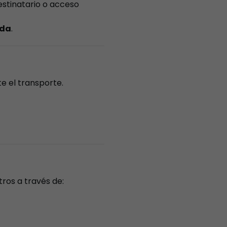
estinatario o acceso
nda
.
e el transporte.
ros a través de: