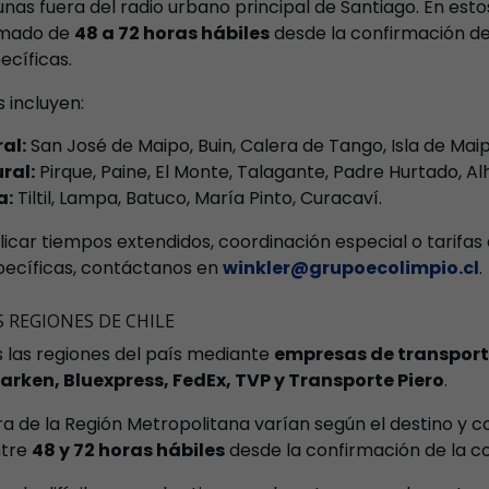
s fuera del radio urbano principal de Santiago. En esto
ximado de
48 a 72 horas hábiles
desde la confirmación de
ecíficas.
 incluyen:
al:
San José de Maipo, Buin, Calera de Tango, Isla de Maipo,
ral:
Pirque, Paine, El Monte, Talagante, Padre Hurtado, Al
a:
Tiltil, Lampa, Batuco, María Pinto, Curacaví.
icar tiempos extendidos, coordinación especial o tarifas 
pecíficas, contáctanos en
winkler@grupoecolimpio.cl
.
S REGIONES DE CHILE
 las regiones del país mediante
empresas de transporte
arken, Bluexpress, FedEx, TVP y Transporte Piero
.
a de la Región Metropolitana varían según el destino y co
ntre
48 y 72 horas hábiles
desde la confirmación de la c