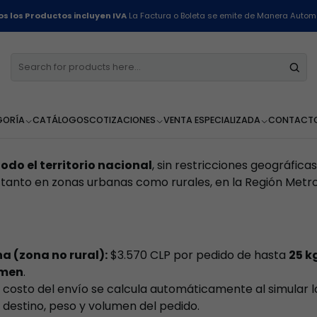
Home
Políticas
Políticas de Envío
s los Productos incluyen IVA
La Factura o Boleta se emite de Manera Autom
ado por
Grupo Eco Limpio SpA
, trabajamos para que tus 
fiable a cualquier parte de Chile. Esta política establec
envíos, plazos, costos, cobertura y responsabilidades, c
ticas del comercio electrónico en el país.
GORÍA
CATÁLOGOS
COTIZACIONES
VENTA ESPECIALIZADA
CONTACT
todo el territorio nacional
, sin restricciones geográficas
nto en zonas urbanas como rurales, en la Región Metrop
a (zona no rural):
$3.570 CLP por pedido de hasta
25 k
umen
.
 costo del envío se calcula automáticamente al simular l
destino, peso y volumen del pedido.