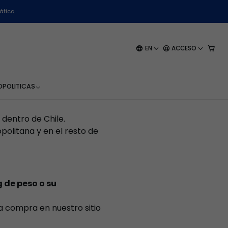
ática
productos lleguen de
EN
ACCESO
e las condiciones generales
onforme a la legislación
O
POLITICAS
 dentro de Chile.
olitana y en el resto de
g de peso o su
a compra en nuestro sitio