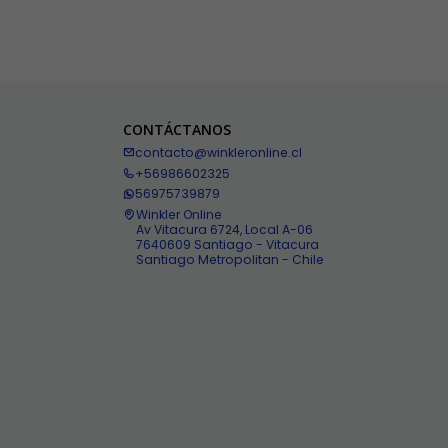
CONTÁCTANOS
contacto@winkleronline.cl
+56986602325
56975739879
Winkler Online
Av Vitacura 6724, Local A-06
7640609 Santiago - Vitacura
Santiago Metropolitan - Chile