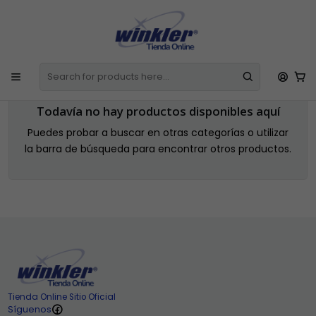
E
Todos los Productos incluyen IVA
La Factura o Boleta se emite de
l
Manera Automática
C
Home
Línea Agrícola
Todavía no hay productos disponibles aquí
Puedes probar a buscar en otras categorías o utilizar
la barra de búsqueda para encontrar otros productos.
Tienda Online Sitio Oficial
Síguenos