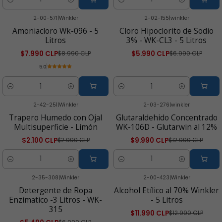
Cantidad
Cantidad
2-00-571
|
Winkler
2-02-155
|
winkler
-11% OFF
-14% OFF
Amoniacloro Wk-096 - 5
Cloro Hipoclorito de Sodio
Litros
3% - WK-CL3 - 5 Litros
$7.990 CLP
$5.990 CLP
$8.990 CLP
$6.990 CLP
5.0
Cantidad
Cantidad
2-42-251
|
Winkler
2-03-276
|
winkler
-30% OFF
-23% OFF
Trapero Humedo con Ojal
Glutaraldehido Concentrado
Multisuperficie - Limón
WK-106D - Glutarwin al 12%
$2.100 CLP
$9.990 CLP
$2.990 CLP
$12.990 CLP
Cantidad
Cantidad
2-35-308
|
Winkler
2-00-423
|
Winkler
-21% OFF
-8% OFF
Detergente de Ropa
Alcohol Etílico al 70% Winkler
Enzimatico -3 Litros - WK-
- 5 Litros
315
$11.990 CLP
$12.990 CLP