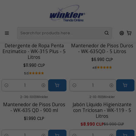
E
Todos los Productos incluyen IVA
La Factura o Boleta se emite de
l
Manera Automática
C
Home
Línea Desinfectantes y Sanitizantes
2-09-776
|
Winkler
2-36-102
|
Winkler
Detergente de Ropa Penta
Mantenedor de Pisos Duros
Enzimatico - WK-315 Plus - 5
- WK-635QD - 5 Litros
Litros
$6.990 CLP
$11.990 CLP
4.8
5.0
Cantidad
Cantidad
2-36-100
|
Winkler
2-10-110
|
Winkler
-10% OFF
Mantenedor de Pisos Duros
Jabón Líquido Higienizante
- WK-635 QD - 900 ml
con Triclosan - WK-119 - 5
Litros
$1.990 CLP
$8.990 CLP
$9.990 CLP