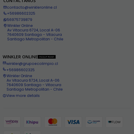
CONTÁCTANOS
contacto@winkleronline.cl
+56986602325
56975739879
Winkler Online
Av Vitacura 6724, Local A-06
7640609 Santiago - Vitacura
Santiago Metropolitan - Chile
WINKLER ONLINE
PICKUP POINT
winkler@grupoecolimpio.cl
+56986602325
Winkler Online
Av Vitacura 6724, Local A-06
7640609 Santiago - Vitacura
Santiago Metropolitan - Chile
View more details