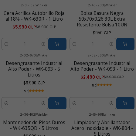
2-01-102
|
Winkler
2-40-233
|
Winkler
-14% OFF
Cera Acrilica Autobrillo Roja
Bolsa Basura Negra
al 18% - WK-630R - 1 Litro
50x70x0.26 30L Extra
Resistente Bolsa 10UN
$5.990 CLP
$6.990 CLP
$950 CLP
Cantidad
Cantidad
2-02-670
|
Winkler
2-02-660
|
Winkler
-17% OFF
Desengrasante Industrial
Desengrasante Industrial
Alto Poder - WK-093 - 5
Alto Poder - WK-093 - 1 Litro
Litros
$2.490 CLP
$2.990 CLP
$9.990 CLP
5.0
5.0
Cantidad
Cantidad
2-36-102
|
Winkler
2-15-981
|
winkler
-14% OFF
Mantenedor de Pisos Duros
Limpiador y Abrillantador
- WK-635QD - 5 Litros
Acero Inoxidable - WK-804 -
5 Litros