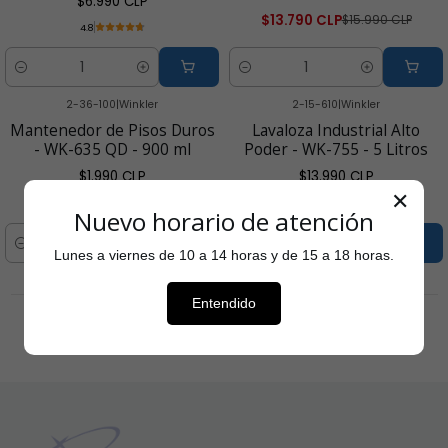
$6.990 CLP
$13.790 CLP
$15.990 CLP
4.8
Cantidad
Cantidad
2-36-100
|
Winkler
2-15-610
|
Winkler
Mantenedor de Pisos Duros
Lavaloza Industrial Alto
- WK-635 QD - 900 ml
Poder - WK-755 - 5 Litros
$1.990 CLP
$13.990 CLP
✕
5.0
Nuevo horario de atención
Cantidad
Cantidad
Lunes a viernes de 10 a 14 horas y de 15 a 18 horas.
Entendido
...
1
2
3
4
5
»
Last