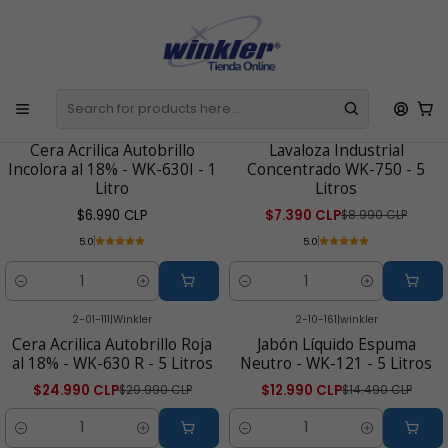
E
Todos los Productos incluyen IVA
La Factura o Boleta se emite de
l
Manera Automática
C
Home
Línea Restaurantes
2-01-100
|
Winkler
2-15-702
|
Winkler
-18% OFF
Cera Acrilica Autobrillo
Lavaloza Industrial
Incolora al 18% - WK-630I - 1
Concentrado WK-750 - 5
Litro
Litros
$6.990 CLP
$7.390 CLP
$8.990 CLP
5.0
5.0
Cantidad
Cantidad
2-01-111
|
Winkler
2-10-161
|
winkler
-17% OFF
-10% OFF
Cera Acrilica Autobrillo Roja
Jabón Líquido Espuma
al 18% - WK-630 R - 5 Litros
Neutro - WK-121 - 5 Litros
$24.990 CLP
$12.990 CLP
$29.990 CLP
$14.490 CLP
Cantidad
Cantidad