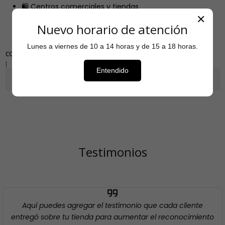
🛍️ Centros comerciales y tiendas
🧼 Salas de espera, pasillos y zonas comunes
✕
Nuevo horario de atención
Lunes a viernes de 10 a 14 horas y de 15 a 18 horas.
COMPARTIR
|
Entendido
Mostrar stock de ubicaciones
Testimonios
Aquí puedes agregar el testimonio que cada cliente
entregó sobre tu tienda para aumentar el reconocimiento