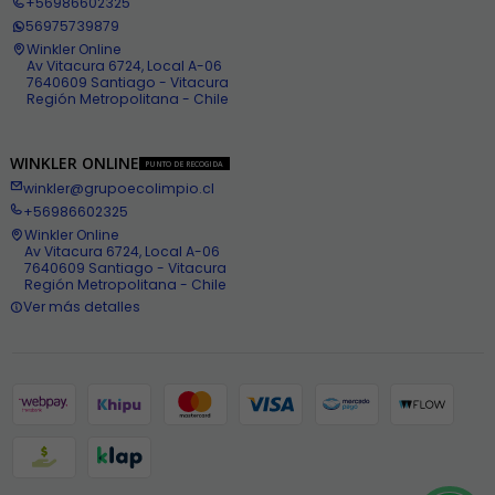
+56986602325
56975739879
Winkler Online
Av Vitacura 6724, Local A-06
7640609 Santiago - Vitacura
Región Metropolitana - Chile
WINKLER ONLINE
PUNTO DE RECOGIDA
winkler@grupoecolimpio.cl
+56986602325
Winkler Online
Av Vitacura 6724, Local A-06
7640609 Santiago - Vitacura
Región Metropolitana - Chile
Ver más detalles