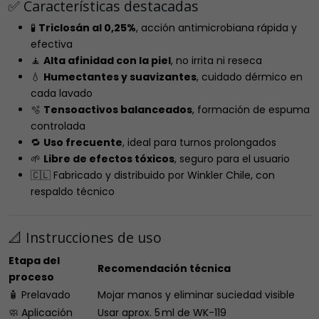
✅ Características destacadas
🧪
Triclosán al 0,25%
, acción antimicrobiana rápida y
efectiva
🧘
Alta afinidad con la piel
, no irrita ni reseca
💧
Humectantes y suavizantes
, cuidado dérmico en
cada lavado
🫧
Tensoactivos balanceados
, formación de espuma
controlada
🔁
Uso frecuente
, ideal para turnos prolongados
🌱
Libre de efectos tóxicos
, seguro para el usuario
🇨🇱 Fabricado y distribuido por Winkler Chile, con
respaldo técnico
📐 Instrucciones de uso
Etapa del
Recomendación técnica
proceso
🧴 Prelavado
Mojar manos y eliminar suciedad visible
🧼 Aplicación
Usar aprox. 5 ml de WK-119