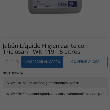
Jabón Líquido Higienizante con
Triclosan - WK-119 - 5 Litros
AGREGAR AL CARRO
COMPRAR AHORA
Cantidad
FICHA TECNICA
WK-119-MSDMJabónhigienizanteRev.02.pdf
WK-119-FT-JabónHigienizanteparamanosconTriclosan.pdf