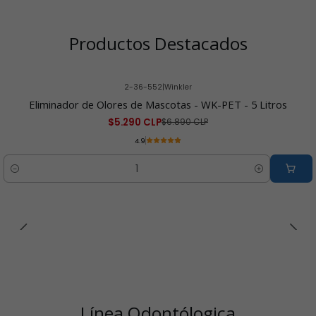
Productos Destacados
2-36-552
|
Winkler
-23% OFF
Eliminador de Olores de Mascotas - WK-PET - 5 Litros
$5.290 CLP
$6.890 CLP
4.9
Cantidad
Línea Odontólogica