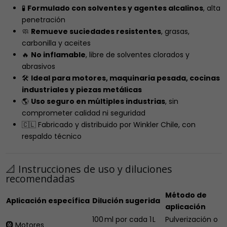
🧪
Formulado con solventes y agentes alcalinos
, alta
penetración
🧼
Remueve suciedades resistentes
, grasas,
carbonilla y aceites
🔥
No inflamable
, libre de solventes clorados y
abrasivos
🛠️
Ideal para motores, maquinaria pesada, cocinas
industriales y piezas metálicas
🌎
Uso seguro en múltiples industrias
, sin
comprometer calidad ni seguridad
🇨🇱 Fabricado y distribuido por Winkler Chile, con
respaldo técnico
📐 Instrucciones de uso y diluciones
recomendadas
Método de
Aplicación específica
Dilución sugerida
aplicación
100 ml por cada 1 L
Pulverización o
🛞 Motores