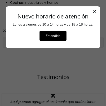
Cocinas industriales y hornos
Superficies metálicas resistentes
✕
Industria aeronáutica, alimentaria y mecánica
Nuevo horario de atención
Lunes a viernes de 10 a 14 horas y de 15 a 18 horas.
COMPARTIR
|
Entendido
Mostrar stock de ubicaciones
Testimonios
Aquí puedes agregar el testimonio que cada cliente