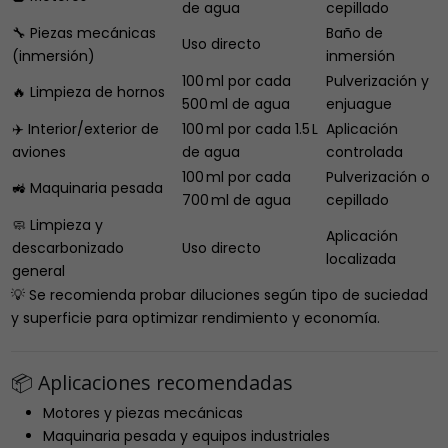
de agua
cepillado
🔧 Piezas mecánicas
Baño de
Uso directo
(inmersión)
inmersión
100 ml por cada
Pulverización y
🔥 Limpieza de hornos
500 ml de agua
enjuague
✈️ Interior/exterior de
100 ml por cada 1.5 L
Aplicación
aviones
de agua
controlada
100 ml por cada
Pulverización o
🚜 Maquinaria pesada
700 ml de agua
cepillado
🧼 Limpieza y
Aplicación
descarbonizado
Uso directo
localizada
general
💡 Se recomienda probar diluciones según tipo de suciedad
y superficie para optimizar rendimiento y economía.
📦 Aplicaciones recomendadas
Motores y piezas mecánicas
Maquinaria pesada y equipos industriales