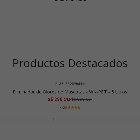
Nombre del autor
Productos Destacados
2-36-552
|
Winkler
Eliminador de Olores de Mascotas - WK-PET - 5 Litros
$5.290 CLP
$6.890 CLP
4.9