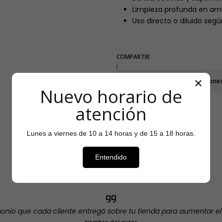
Limpieza profunda en am
Uso directo o diluido segú
COMPARTIR
|
Mostrar stock de ubicacione
✕
Nuevo horario de
atención
Lunes a viernes de 10 a 14 horas y de 15 a 18 horas.
Testimonios
Entendido
monio que cada cliente entregó sobre tu tienda para aumentar e