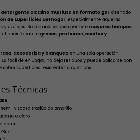
n
detergente alcalino multiuso en formato gel
, diseñado
ión de superficies del hogar
, especialmente aquellas
 y azulejos. Su fórmula viscosa permite
mayores tiempos
a eficacia frente a
grasas, proteínas, aceites y
grasa, desodoriza y blanquea
en una sola operación,
Es fácil de enjuagar, no deja residuos y puede aplicarse con
sobre superficies resistentes a químicos.
nes Técnicas
alle
 semi-viscoso traslúcido amarillo
aroma a cloro
o aprox.
ºBrix
4,0