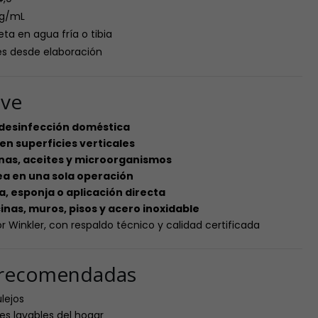
1 g/mL
a en agua fría o tibia
s desde elaboración
ave
 desinfección doméstica
en superficies verticales
ínas, aceites y microorganismos
a en una sola operación
 esponja o aplicación directa
inas, muros, pisos y acero inoxidable
r Winkler, con respaldo técnico y calidad certificada
s recomendadas
lejos
es lavables del hogar