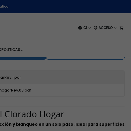
ática
3% Hogar - WK-745 H - 5
CL
ACCESO
O
POLITICAS
EGAR AL CARRO
COMPRAR AHORA
rRev.1.pdf
ogarRev.03.pdf
l Clorado Hogar
ción y blanqueo en un solo paso. Ideal para superficies