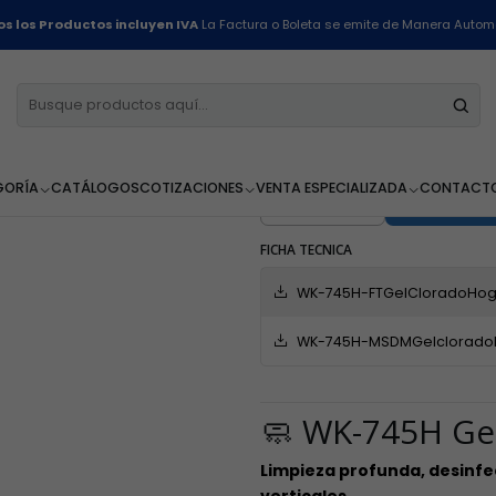
Inicio
Línea Hogar
Cloro Gel al 3% Hogar - WK-745 H - 5 Litros
s los Productos incluyen IVA
La Factura o Boleta se emite de Manera Autom
Cloro Gel al 
Litros
GORÍA
CATÁLOGOS
COTIZACIONES
VENTA ESPECIALIZADA
CONTACT
AGR
Cantidad
FICHA TECNICA
WK-745H-FTGelCloradoHoga
WK-745H-MSDMGelcloradoh
🧼 WK-745H Ge
Limpieza profunda, desinfec