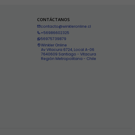
CONTÁCTANOS
contacto@winkleronline.cl
+56986602325
56975739879
Winkler Online
Av Vitacura 6724, Local A-06
7640609 Santiago - Vitacura
Región Metropolitana - Chile