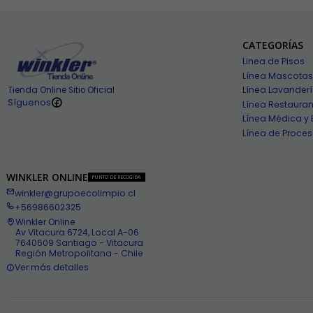
CATEGORÍAS
Linea de Pisos
Línea Mascotas
Línea Lavander
Tienda Online Sitio Oficial
Síguenos
Línea Restauran
Línea Médica y 
Línea de Proces
WINKLER ONLINE
PUNTO DE RECOGIDA
winkler@grupoecolimpio.cl
+56986602325
Winkler Online
Av Vitacura 6724, Local A-06
7640609 Santiago - Vitacura
Región Metropolitana - Chile
Ver más detalles