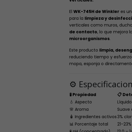
verticales.
El
WK-745H de Winkler
es u
para la
limpieza y desinfecc
verticales como muros, duchas
de contacto
, lo que mejora l
microorganismos
.
Este producto
limpia, desen
reduciendo tiempo y esfuerzo. 
mopa, esponja o directamente 
⚙️ Especificacio
🧪 Propiedad
📋 Det
💧 Aspecto
Líquido
🌸 Aroma
Suave 
🧴 Ingredientes activos
3% clor
📊 Porcentaje total
21–23% 
🧪 pH (concentrado)
13,0 – 1