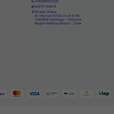
+56986602325
56975739879
Winkler Online
Av Vitacura 6724, Local A-06
7640609 Santiago - Vitacura
Región Metropolitana - Chile