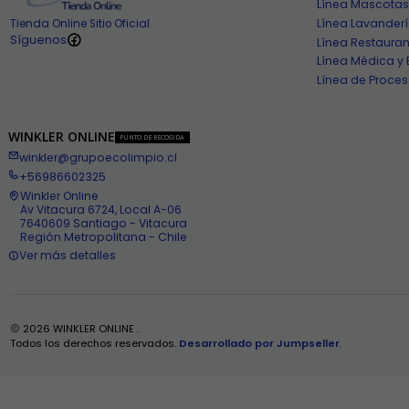
Línea Mascotas
Línea Lavander
Tienda Online Sitio Oficial
Síguenos
Línea Restauran
Línea Médica y 
Línea de Proces
WINKLER ONLINE
PUNTO DE RECOGIDA
winkler@grupoecolimpio.cl
+56986602325
Winkler Online
Av Vitacura 6724, Local A-06
7640609 Santiago - Vitacura
Región Metropolitana - Chile
Ver más detalles
2026 WINKLER ONLINE .
Todos los derechos reservados.
Desarrollado por Jumpseller
.