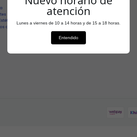
Nuevo horario de
Políticas de Reembolso
atención
ía
Políticas de Privacidad
tes
Términos y Condiciones
Estética
Política de Uso y Aplicaciones
Lunes a viernes de 10 a 14 horas y de 15 a 18 horas.
os de Alimentos
Entendido