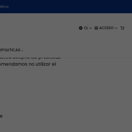
ática
 privacidad. Esta Política
CL
ACCESO
datos personales conforme
e la Vida Privada
, y de
comercio electrónico.
O
POLITICAS
 usted acepta las prácticas
comendamos no utilizar el
le