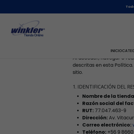
Todo
En
Winkler Online
, oper
de Privacidad explica có
a la legislación vigente en
acuerdo con los estándare
INICIO
CATE
Al acceder, navegar o rea
descritas en esta Política
sitio.
1. IDENTIFICACIÓN DEL 
Nombre de la tienda
Razón social del fa
RUT:
77.047.463-9
Dirección:
Av. Vitacur
Correo electrónico:
Teléfono:
+56 9 8660