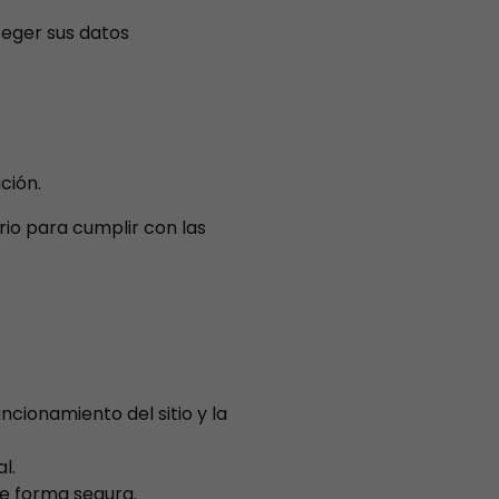
eger sus datos
ción.
io para cumplir con las
cionamiento del sitio y la
l.
e forma segura.