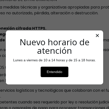
a medidas técnicas y organizativas apropiadas para prot
so no autorizado, pérdida, alteración o destrucción.
onexión cifrada HTTPS.
seguras
que cumplen con el estándar
PCI DSS
.
✕
Nuevo horario de
 de confidencialidad y acceso restringido
a la informa
atención
 servidores seguros y únicamente por el tiempo necesar
 con las obligaciones legales correspondientes.
Lunes a viernes de 10 a 14 horas y de 15 a 18 horas.
OS CON TERCEROS
Entendido
erán vendidos, cedidos ni arrendados a terceros.
n los siguientes casos:
vicios logísticos y tecnológicos que colaboran con el fun
.
tentes cuando sea requerido por ley o resolución judicia
ieras o pasarelas de pago para procesar transacciones d