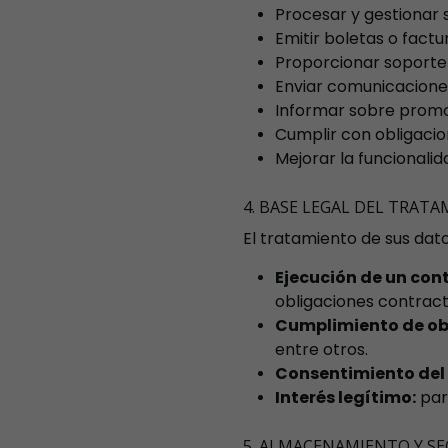
Procesar y gestionar 
Emitir boletas o factu
Proporcionar soporte 
Enviar comunicacione
Informar sobre promoc
Cumplir con obligacion
Mejorar la funcionalida
4. BASE LEGAL DEL TRAT
El tratamiento de sus dato
Ejecución de un con
obligaciones contract
Cumplimiento de obl
entre otros.
Consentimiento del t
Interés legítimo:
para
5. ALMACENAMIENTO Y SE