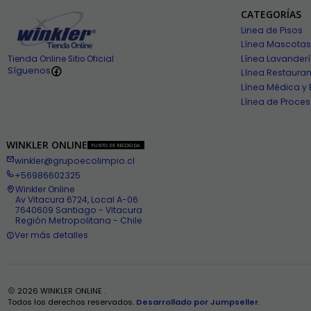
CATEGORÍAS
Linea de Pisos
Línea Mascotas
Línea Lavander
Tienda Online Sitio Oficial
Síguenos
Línea Restauran
Línea Médica y 
Línea de Proces
WINKLER ONLINE
PUNTO DE RECOGIDA
winkler@grupoecolimpio.cl
+56986602325
Winkler Online
Av Vitacura 6724, Local A-06
7640609 Santiago - Vitacura
Región Metropolitana - Chile
Ver más detalles
2026 WINKLER ONLINE .
Todos los derechos reservados.
Desarrollado por Jumpseller
.