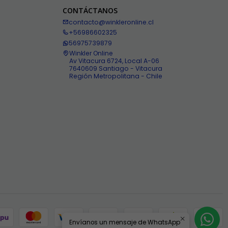
CONTÁCTANOS
contacto@winkleronline.cl
+56986602325
56975739879
Winkler Online
Av Vitacura 6724, Local A-06
7640609 Santiago - Vitacura
Región Metropolitana - Chile
Envíanos un mensaje de WhatsApp