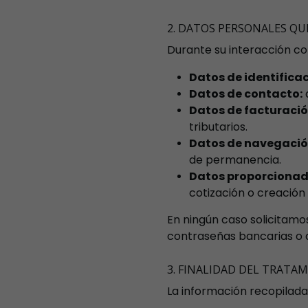
2. DATOS PERSONALES QU
Durante su interacción co
Datos de identificac
Datos de contacto:
d
Datos de facturació
tributarios.
Datos de navegació
de permanencia.
Datos proporcionad
cotización o creación
En ningún caso solicitam
contraseñas bancarias o 
3. FINALIDAD DEL TRATA
La información recopilada 