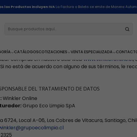
Inicio
Políticas
Políticas de Privacidad
s los Productos incluyen IVA
La Factura o Boleta se emite de Manera Autom
ado por
Grupo Eco Limpio SpA
, valoramos y respetamos su
mo recopilamos, utilizamos, protegemos y tratamos sus 
 Chile, en particular la
Ley N° 19.628 sobre Protección d
s internacionales de protección de datos aplicables al 
GORÍA
CATÁLOGOS
COTIZACIONES
VENTA ESPECIALIZADA
CONTACT
lizar compras en nuestro sitio web
www.winkleronline.cl
,
. Si no está de acuerdo con alguno de sus términos, le re
RESPONSABLE DEL TRATAMIENTO DE DATOS
:
Winkler Online
cturador:
Grupo Eco Limpio SpA
a 6724, Local A-06, Los Cobres de Vitacura, Santiago, Chi
winkler@grupoecolimpio.cl
 2325