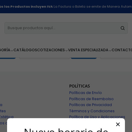
Inicio
Linea Piscina
s los Productos incluyen IVA
La Factura o Boleta se emite de Manera Autom
2-02-103
|
winkler
2-0
-22% OFF
-13% OFF
875 -
Cloro para Piscina al 7% - Winkler
Cloro en Table
$6.990 CLP
$6.990
$8.990 CLP
5.0
5
GORÍA
CATÁLOGOS
COTIZACIONES
VENTA ESPECIALIZADA
CONTACT
Cantidad
Cantidad
POLÍTICAS
Políticas de Envío
Políticas de Reembolso
ía
Políticas de Privacidad
tes
Términos y Condiciones
Estética
Política de Uso y Aplicaciones
os de Alimentos
✕