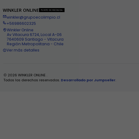
WINKLER ONLINE
PUNTO DE RECOGIDA
winkler@grupoecolimpio.cl
+56986602325
Winkler Online
Av Vitacura 6724, Local A-06
7640609 Santiago - Vitacura
Región Metropolitana - Chile
Ver más detalles
2026 WINKLER ONLINE .
Todos los derechos reservados.
Desarrollado por Jumpseller
.