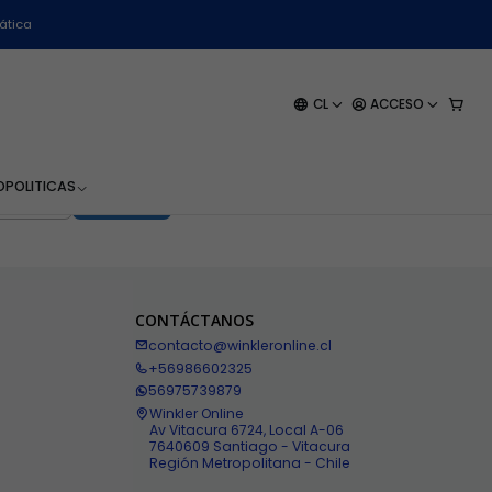
ática
2-102
|
Winkler
tas - Winkler - 1 Kilo
CL
ACCESO
 CLP
$7.990 CLP
.0
O
POLITICAS
CONTÁCTANOS
contacto@winkleronline.cl
+56986602325
56975739879
Winkler Online
Av Vitacura 6724, Local A-06
7640609 Santiago - Vitacura
Región Metropolitana - Chile