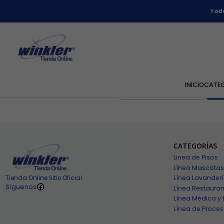
Todo
2-02-192
|
Winkler
Decantador de Piscina WK-
Winkler - 5 Litros
$18.990 CLP
INICIO
CATE
Cantidad
CATEGORÍAS
Linea de Pisos
Línea Mascotas
Línea Lavander
Tienda Online Sitio Oficial
Síguenos
Línea Restauran
Línea Médica y 
Línea de Proces