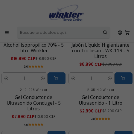
E
Todos los Productos incluyen IVA
La Factura o Boleta se emite de
l
Manera Automática
C
Inicio
Línea Médica y Estética
2-00-436
|
Winkler
2-10-110
|
Winkler
-11% OFF
-10% OFF
Alcohol Isopropilico 70% - 5
Jabón Líquido Higienizante
Litro Winkler
con Triclosan - WK-119 - 5
Litros
$16.990 CLP
$18.990 CLP
$8.990 CLP
$9.990 CLP
5.0
Cantidad
Cantidad
2-10-098
|
Winkler
2-35-410
|
Winkler
-28% OFF
-9% OFF
Gel Conductor de
Gel Conductor de
Ultrasonido Condugel - 5
Ultrasonido - 1 Litro
Litros
$2.990 CLP
$3.290 CLP
$7.890 CLP
$10.990 CLP
4.8
5.0