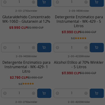
Cantidad
Cantidad
2-03-276
|
winkler
2-09-141
|
Winkler
-23% OFF
-8% OFF
Glutaraldehido Concentrado
Detergente Enzimatico para
WK-106D - Glutarwin al 12%
Instrumental - WK-429 - 5
Litros
$9.990 CLP
$12.990 CLP
$11.990 CLP
$12.990 CLP
5.0
Cantidad
Cantidad
2-09-140
|
Winkler
2-00-423
|
Winkler
-7% OFF
-8% OFF
Detergente Enzimatico para
Alcohol Etílico al 70% Winkler
Instrumental - WK-429- 1
- 5 Litros
Litro
$11.990 CLP
$12.990 CLP
$2.790 CLP
$2.990 CLP
5.0
Cantidad
Cantidad
2-03-276
|
winkler
2-00-420
|
Winkler