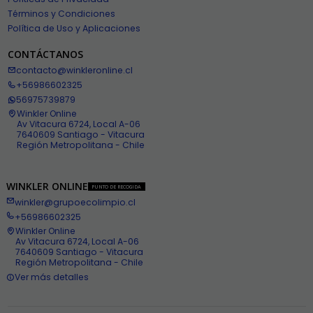
Términos y Condiciones
Política de Uso y Aplicaciones
CONTÁCTANOS
contacto@winkleronline.cl
+56986602325
56975739879
Winkler Online
Av Vitacura 6724, Local A-06
7640609 Santiago - Vitacura
Región Metropolitana - Chile
WINKLER ONLINE
PUNTO DE RECOGIDA
winkler@grupoecolimpio.cl
+56986602325
Winkler Online
Av Vitacura 6724, Local A-06
7640609 Santiago - Vitacura
Región Metropolitana - Chile
Ver más detalles