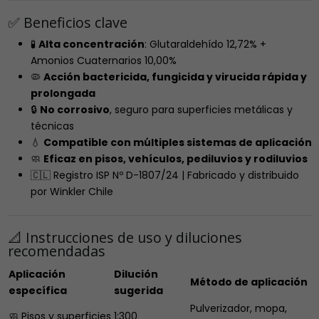
✅ Beneficios clave
🧪
Alta concentración
: Glutaraldehído 12,72% +
Amonios Cuaternarios 10,00%
🦠
Acción bactericida, fungicida y virucida rápida y
prolongada
🔒
No corrosivo
, seguro para superficies metálicas y
técnicas
💧
Compatible con múltiples sistemas de aplicación
🧼
Eficaz en pisos, vehículos, pediluvios y rodiluvios
🇨🇱 Registro ISP Nº D-1807/24 | Fabricado y distribuido
por Winkler Chile
📐 Instrucciones de uso y diluciones
recomendadas
Aplicación
Dilución
Método de aplicación
específica
sugerida
Pulverizador, mopa,
🧼 Pisos y superficies
1:300