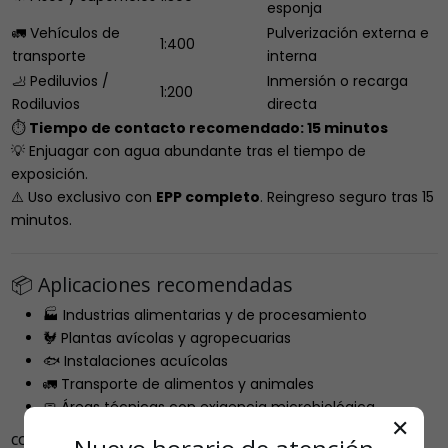
esponja
🚛 Vehículos de
Pulverización externa e
1:400
transporte
interna
🦶 Pediluvios /
Inmersión o recarga
1:200
Rodiluvios
directa
⏱️
Tiempo de contacto recomendado: 15 minutos
💡 Enjuagar con agua abundante tras el tiempo de
exposición.
⚠️ Uso exclusivo con
EPP completo
. Reingreso seguro tras 15
minutos.
📦 Aplicaciones recomendadas
🏭 Industrias alimentarias y de procesamiento
🐓 Plantas avícolas y agropecuarias
🐟 Instalaciones acuícolas
🚛 Transporte de alimentos y animales
🧼 Áreas técnicas con exigencia microbiológica
✕
COMPARTIR