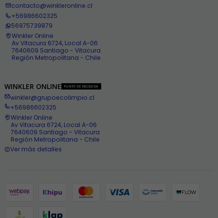
contacto@winkleronline.cl
+56986602325
56975739879
Winkler Online
Av Vitacura 6724, Local A-06
7640609 Santiago - Vitacura
Región Metropolitana - Chile
WINKLER ONLINE
PUNTO DE RECOGIDA
winkler@grupoecolimpio.cl
+56986602325
Winkler Online
Av Vitacura 6724, Local A-06
7640609 Santiago - Vitacura
Región Metropolitana - Chile
Ver más detalles