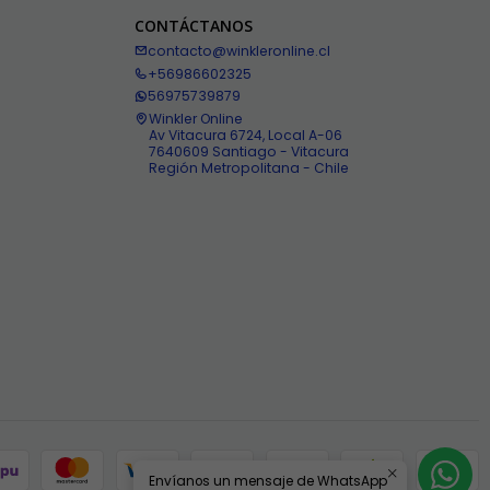
CONTÁCTANOS
contacto@winkleronline.cl
+56986602325
56975739879
Winkler Online
Av Vitacura 6724, Local A-06
7640609 Santiago - Vitacura
Región Metropolitana - Chile
Envíanos un mensaje de WhatsApp