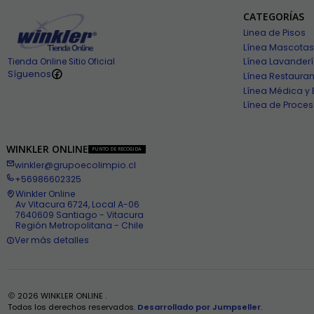
CATEGORÍAS
Linea de Pisos
Línea Mascotas
Línea Lavander
Tienda Online Sitio Oficial
Síguenos
Línea Restauran
Línea Médica y 
Línea de Proces
WINKLER ONLINE
PUNTO DE RECOGIDA
winkler@grupoecolimpio.cl
+56986602325
Winkler Online
Av Vitacura 6724, Local A-06
7640609 Santiago - Vitacura
Región Metropolitana - Chile
Ver más detalles
2026 WINKLER ONLINE .
Todos los derechos reservados.
Desarrollado por Jumpseller
.