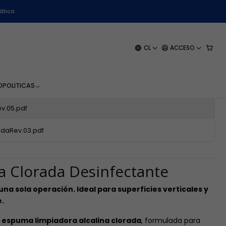
- 1 Litro
ática
da Desinfectante - WK-
CL
ACCESO
O
POLITICAS
v.05.pdf
daRev.03.pdf
 Clorada Desinfectante
una sola operación. Ideal para superficies verticales y
.
a
espuma limpiadora alcalina clorada
, formulada para