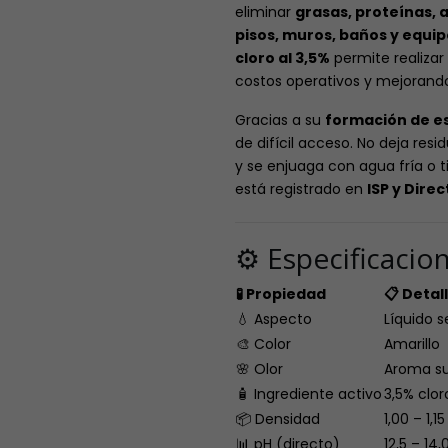
eliminar
grasas, proteínas, 
pisos, muros, baños y equi
cloro al 3,5%
permite realizar
costos operativos y mejorando 
Gracias a su
formación de e
de difícil acceso. No deja res
y se enjuaga con agua fría o t
está registrado en
ISP y Dire
⚙️ Especificacio
🧪 Propiedad
📋 Detal
💧 Aspecto
Líquido s
🎨 Color
Amarillo
🌸 Olor
Aroma su
🧴 Ingrediente activo
3,5% clor
📦 Densidad
1,00 – 1,1
📊 pH (directo)
12,5 – 14,