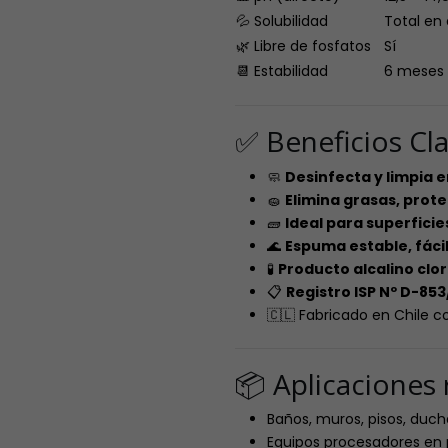
💦 Solubilidad
Total en 
🌿 Libre de fosfatos
Sí
📆 Estabilidad
6 meses 
✅ Beneficios Cl
🧼
Desinfecta y limpia 
🧽
Elimina grasas, prot
🧱
Ideal para superficie
🌊
Espuma estable, fácil
🧪
Producto alcalino clo
📋
Registro ISP Nº D-85
🇨🇱 Fabricado en Chile co
📦 Aplicacione
Baños, muros, pisos, duch
Equipos procesadores en 