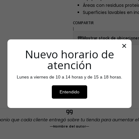
Áreas con residuos protei
Superficies lavables en in
COMPARTIR
|
Mostrar stock de ubicacione
✕
Nuevo horario de
atención
Lunes a viernes de 10 a 14 horas y de 15 a 18 horas.
Testimonios
Entendido
monio que cada cliente entregó sobre tu tienda para aumentar e
Nombre del autor