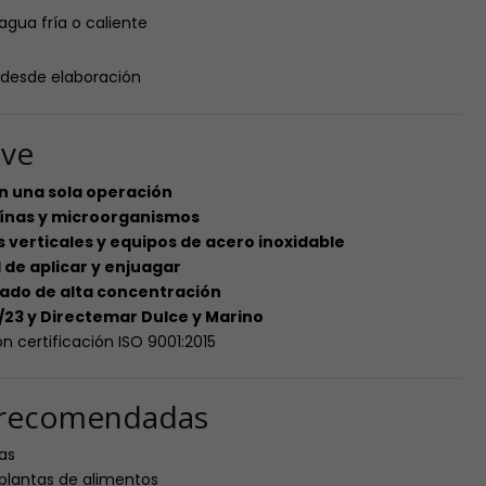
agua fría o caliente
desde elaboración
ave
en una sola operación
eínas y microorganismos
s verticales y equipos de acero inoxidable
 de aplicar y enjuagar
rado de alta concentración
3/23 y Directemar Dulce y Marino
n certificación ISO 9001:2015
s recomendadas
as
plantas de alimentos