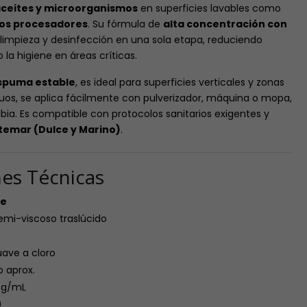
aceites y microorganismos
en superficies lavables como
pos procesadores
. Su fórmula de
alta concentración con
 limpieza y desinfección en una sola etapa, reduciendo
la higiene en áreas críticas.
spuma estable
, es ideal para superficies verticales y zonas
iduos, se aplica fácilmente con pulverizador, máquina o mopa,
ibia. Es compatible con protocolos sanitarios exigentes y
ctemar (Dulce y Marino)
.
nes Técnicas
le
emi-viscoso traslúcido
ave a cloro
o aprox.
5 g/mL
0