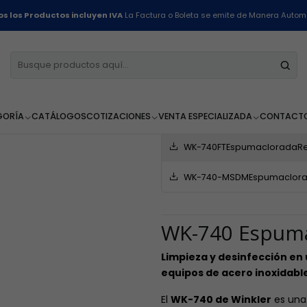
nea de Procesos de Alimentos
Espuma Clorada Desinfectante - WK-740 
s los Productos incluyen IVA
La Factura o Boleta se emite de Manera Autom
Espuma Clora
740 - 1 Litro
GORÍA
CATÁLOGOS
COTIZACIONES
VENTA ESPECIALIZADA
CONTACT
FICHA TECNICA
WK-740FTEspumacloradaRe
WK-740-MSDMEspumaclora
WK-740 Espuma
Limpieza y desinfección en 
equipos de acero inoxidable
El
WK-740 de Winkler
es un