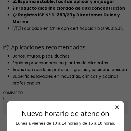
🌊
Espuma estable, fácil de aplicar y enjuagar
🧪
Producto alcalino clorado de alta concentración
📋
Registro ISP Nº D-853/23 y Directemar Dulce y
Marino
🇨🇱 Fabricado en Chile con certificación ISO 9001:2015
📦 Aplicaciones recomendadas
Baños, muros, pisos, duchas
Equipos procesadores en plantas de alimentos
Áreas con residuos proteicos, grasas y suciedad pesada
Superficies lavables en industrias, clínicas y cocinas
profesionales
COMPARTIR
|
✕
Mostrar stock de ubicaciones
Nuevo horario de atención
Lunes a viernes de 10 a 14 horas y de 15 a 18 horas.