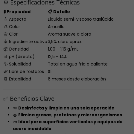
⚙️ Especificaciones Técnicas
🧪 Propiedad
📋 Detalle
💧 Aspecto
Líquido semi-viscoso traslúcido
🎨 Color
Amarillo
🌸 Olor
Aroma suave a cloro
🧴 Ingrediente activo
3,5% cloro aprox.
📦 Densidad
1,00 – 1,15 g/mL
📊 pH (directo)
12,5 – 14,0
💦 Solubilidad
Total en agua fría o caliente
🌿 Libre de fosfatos
Sí
📆 Estabilidad
6 meses desde elaboración
✅ Beneficios Clave
🧼
Desinfecta y limpia en una sola operación
🧽
Elimina grasas, proteínas y microorganismos
🧱
Ideal para superficies verticales y equipos de
acero inoxidable