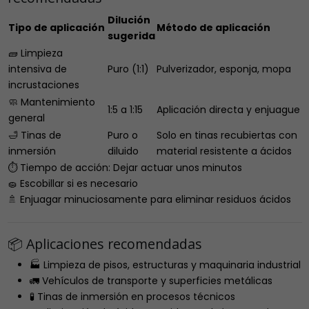
Dilución
Tipo de aplicación
Método de aplicación
sugerida
🧱 Limpieza
intensiva de
Puro (1:1)
Pulverizador, esponja, mopa
incrustaciones
🧼 Mantenimiento
1:5 a 1:15
Aplicación directa y enjuague
general
🛁 Tinas de
Puro o
Solo en tinas recubiertas con
inmersión
diluido
material resistente a ácidos
⏱️ Tiempo de acción: Dejar actuar unos minutos
🧽 Escobillar si es necesario
🚿 Enjuagar minuciosamente para eliminar residuos ácidos
📦 Aplicaciones recomendadas
🏭 Limpieza de pisos, estructuras y maquinaria industrial
🚛 Vehículos de transporte y superficies metálicas
🧪 Tinas de inmersión en procesos técnicos