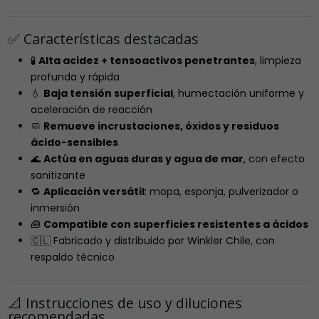
✅ Características destacadas
🧪
Alta acidez + tensoactivos penetrantes
, limpieza
profunda y rápida
💧
Baja tensión superficial
, humectación uniforme y
aceleración de reacción
🧼
Remueve incrustaciones, óxidos y residuos
ácido-sensibles
🌊
Actúa en aguas duras y agua de mar
, con efecto
sanitizante
🔁
Aplicación versátil
: mopa, esponja, pulverizador o
inmersión
🧰
Compatible con superficies resistentes a ácidos
🇨🇱 Fabricado y distribuido por Winkler Chile, con
respaldo técnico
📐 Instrucciones de uso y diluciones
recomendadas