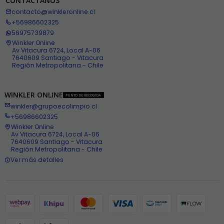
CONTÁCTANOS
contacto@winkleronline.cl
+56986602325
56975739879
Winkler Online
Av Vitacura 6724, Local A-06
7640609 Santiago - Vitacura
Región Metropolitana - Chile
WINKLER ONLINE
PUNTO DE RECOGIDA
winkler@grupoecolimpio.cl
+56986602325
Winkler Online
Av Vitacura 6724, Local A-06
7640609 Santiago - Vitacura
Región Metropolitana - Chile
Ver más detalles