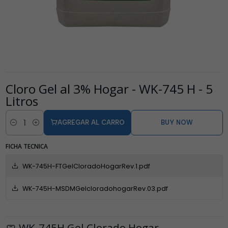
Cloro Gel al 3% Hogar - WK-745 H - 5
Litros
AGREGAR AL CARRO
BUY NOW
Cantidad
FICHA TECNICA
WK-745H-FTGelCloradoHogarRev.1.pdf
WK-745H-MSDMGelcloradohogarRev.03.pdf
🧼 WK-745H Gel Clorado Hogar