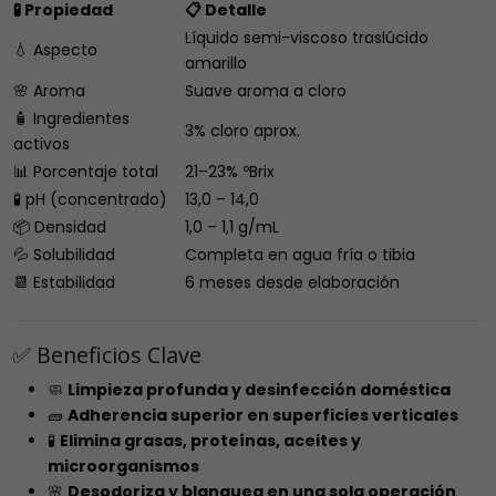
🧪 Propiedad
📋 Detalle
Líquido semi-viscoso traslúcido
💧 Aspecto
amarillo
🌸 Aroma
Suave aroma a cloro
🧴 Ingredientes
3% cloro aprox.
activos
📊 Porcentaje total
21–23% ºBrix
🧪 pH (concentrado)
13,0 – 14,0
📦 Densidad
1,0 – 1,1 g/mL
💦 Solubilidad
Completa en agua fría o tibia
📆 Estabilidad
6 meses desde elaboración
✅ Beneficios Clave
🧼
Limpieza profunda y desinfección doméstica
🧱
Adherencia superior en superficies verticales
🧪
Elimina grasas, proteínas, aceites y
microorganismos
🌸
Desodoriza y blanquea en una sola operación