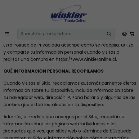
E
Todos los Productos incluyen IVA
La Factura o Boleta se emite de
l
Manera Automática
C
Home
Políticas de privacidad
Esta Política de Privacidad describe cómo se recopila, utiliza
y comparte tu información personal cuando visitas o
realizas una compra en https://www.winkleronline.cl.
QUÉ INFORMACIÓN PERSONAL RECOPILAMOS
Cuando visitas el Sitio, recopilamos automáticamente cierta
información sobre tu dispositivo, incluida información sobre
tu navegador web, dirección IP, zona horaria y algunas de las
cookies que están instaladas en tu dispositivo.
Además, a medida que navegas por el Sitio, recopilamos
información sobre las páginas web individuales o los
productos que ves, qué sitios web o términos de búsqueda
te remiten al Sitio, e información sobre cómo interactúas