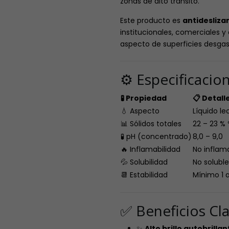
zonas de alto tránsito.
Este producto es
antidesliza
institucionales, comerciales y 
aspecto de superficies desgas
⚙️ Especificacio
🧪 Propiedad
📋 Detall
💧 Aspecto
Líquido l
📊 Sólidos totales
22 – 23 % º
🧪 pH (concentrado)
8,0 – 9,0
🔥 Inflamabilidad
No inflam
💦 Solubilidad
No solubl
📆 Estabilidad
Mínimo 1 
✅ Beneficios Cl
✨
Alto brillo autobrilla