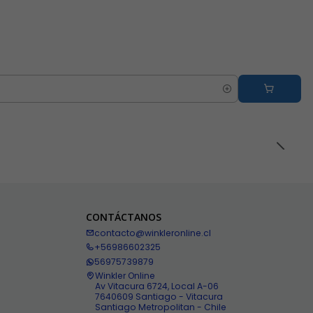
CONTÁCTANOS
contacto@winkleronline.cl
+56986602325
56975739879
Winkler Online
Av Vitacura 6724, Local A-06
7640609 Santiago - Vitacura
Santiago Metropolitan - Chile