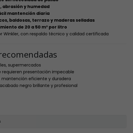
to, abrasión y humedad
ácil mantención diaria
licos, baldosas, terrazo y maderas selladas
iento de 20 a 50 m² por litro
r Winkler, con respaldo técnico y calidad certificada
s recomendadas
tales, supermercados
ue requieren presentación impecable
n mantención eficiente y duradera
cabado negro brillante y profesional
s