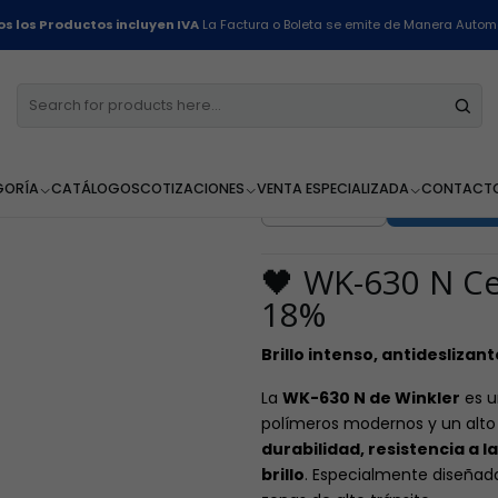
ínea de Pisos y Alfombras
Cera Acrílica Autobrillo Negra 18% - WK-630 N
s los Productos incluyen IVA
La Factura o Boleta se emite de Manera Autom
Cera Acrílica
WK-630 N - 1 
GORÍA
CATÁLOGOS
COTIZACIONES
VENTA ESPECIALIZADA
CONTACT
AGR
Cantidad
🖤 WK-630 N Cer
18%
Brillo intenso, antideslizant
La
WK-630 N de Winkler
es 
polímeros modernos y un alto 
durabilidad, resistencia a 
brillo
. Especialmente diseñada 