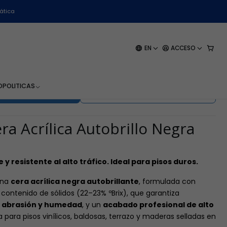
 - 1 Litro
ática
 Autobrillo Negra 18% -
EN
ACCESO
Litro
O
POLITICAS
EGAR AL CARRO
BUY NOW
a Acrílica Autobrillo Negra
e y resistente al alto tráfico. Ideal para pisos duros.
una
cera acrílica negra autobrillante
, formulada con
contenido de sólidos (22–23% ºBrix), que garantiza
la abrasión y humedad
, y un
acabado profesional de alto
para pisos vinílicos, baldosas, terrazo y maderas selladas en