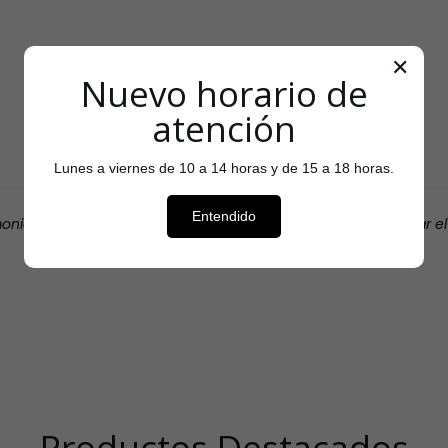
✕
Nuevo horario de
Testimonios
atención
Lunes a viernes de 10 a 14 horas y de 15 a 18 horas.
Entendido
monio que cada cliente entregó sobre tu tienda para aumentar e
Nombre del autor
Productos Destacados