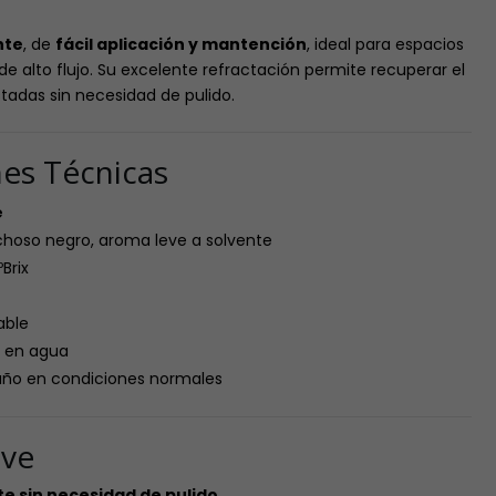
nte
, de
fácil aplicación y mantención
, ideal para espacios
de alto flujo. Su excelente refractación permite recuperar el
tadas sin necesidad de pulido.
nes Técnicas
e
echoso negro, aroma leve a solvente
Brix
able
e en agua
año en condiciones normales
ave
nte sin necesidad de pulido