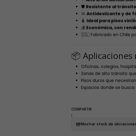
🛡️
Resistente al tránsi
🧼
Antideslizante y de f
🧴
Ideal para pisos viní
💰
Económica, con rendim
🇨🇱 Fabricado en Chile po
📦 Aplicacione
Oficinas, colegios, hospi
Zonas de alto tránsito q
Pisos duros que necesita
Espacios donde se busca a
COMPARTIR
|
Mostrar stock de ubicacione