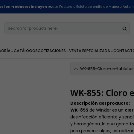
Home
Línea Industrial
Cloro en Tabletas - Winkler - 1 Kilo
s los Productos incluyen IVA
La Factura o Boleta se emite de Manera Autom
Cloro en Tabl
AGR
Cantidad
GORÍA
CATÁLOGOS
COTIZACIONES
VENTA ESPECIALIZADA
CONTACT
FICHA TECNICA
WK-855-Cloro-en-tabletas
WK-855: Cloro e
Descripción del producto:
WK-855
de Winkler es un
clor
desinfección eficiente y senci
y homogénea, lo que garantiza
para prevenir algas, estabiliz