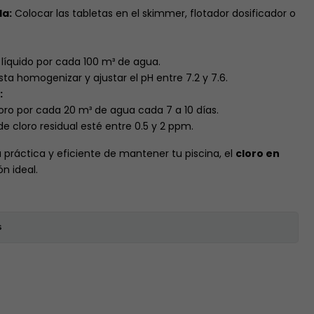
a:
Colocar las tabletas en el skimmer, flotador dosificador o
ro líquido por cada 100 m³ de agua.
sta homogenizar y ajustar el pH entre 7.2 y 7.6.
:
cloro por cada 20 m³ de agua cada 7 a 10 días.
 de cloro residual esté entre 0.5 y 2 ppm.
práctica y eficiente de mantener tu piscina, el
cloro en
ón ideal.
s