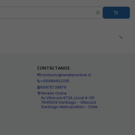
CONTÁCTANOS
contacto@winkleronline.cl
+56986602325
56975739879
Winkler Online
Av Vitacura 6724, Local A-06
7640609 Santiago - Vitacura
Santiago Metropolitan - Chile