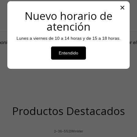
Testimonios
✕
Nuevo horario de
atención
Lunes a viernes de 10 a 14 horas y de 15 a 18 horas.
monio que cada cliente entregó sobre tu tienda para aumentar e
Nombre del autor
Entendido
Productos Destacados
2-36-552
|
Winkler