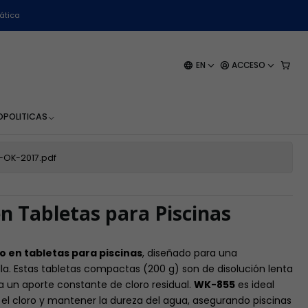
ática
etas - Winkler - 1 Kilo
EN
ACCESO
EGAR AL CARRO
BUY NOW
O
POLITICAS
-OK-2017.pdf
n Tabletas para Piscinas
o en tabletas para piscinas
, diseñado para una
lla. Estas tabletas compactas (200 g) son de disolución lenta
 un aporte constante de cloro residual.
WK-855
es ideal
ar el cloro y mantener la dureza del agua, asegurando piscinas