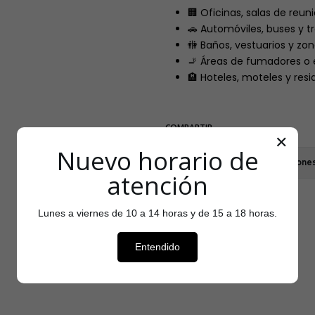
🏢 Oficinas, salas de reun
🚗 Automóviles, buses y t
🚻 Baños, vestuarios y zon
🚬 Áreas de fumadores o 
🏨 Hoteles, moteles y resi
COMPARTIR
✕
|
Nuevo horario de
Mostrar stock de ubicacione
atención
Lunes a viernes de 10 a 14 horas y de 15 a 18 horas.
Entendido
Testimonios