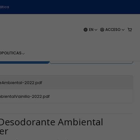
Litro
ática
Ambiental vainilla - WK-
EN
ACCESO
o
O
POLITICAS
EGAR AL CARRO
BUY NOW
Ambiental-2022.pdf
ientalVainilla-2022.pdf
 Desodorante Ambiental
er