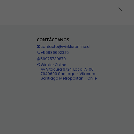
CONTÁCTANOS
contacto@winkleronline.cl
+56986602325
56975739879
Winkler Online
Av Vitacura 6724, Local A-06
7640609 Santiago - Vitacura
Santiago Metropolitan - Chile