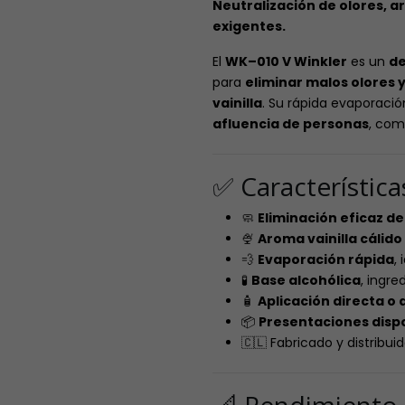
Neutralización de olores, 
exigentes.
El
WK–010 V Winkler
es un
de
para
eliminar malos olores 
vainilla
. Su rápida evaporació
afluencia de personas
, com
✅ Característic
🧼
Eliminación eficaz de
🍨
Aroma vainilla cálido
💨
Evaporación rápida
,
🧪
Base alcohólica
, ingre
🧴
Aplicación directa o d
📦
Presentaciones disp
🇨🇱 Fabricado y distribuid