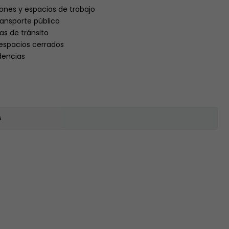
iones y espacios de trabajo
ransporte público
as de tránsito
espacios cerrados
dencias
s