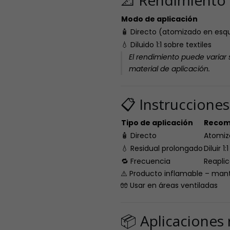
📐 Rendimiento 
Modo de aplicación
🧴 Directo (atomizado en esq
💧 Diluido 1:1 sobre textiles
El rendimiento puede variar 
material de aplicación.
📋 Instruccione
Tipo de aplicación
Recom
🧴 Directo
Atomiza
💧 Residual prolongado
Diluir 1
🔁 Frecuencia
Reaplic
⚠️ Producto inflamable – mant
🧤 Usar en áreas ventiladas
📦 Aplicacione