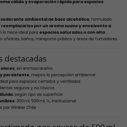
aroma cálido y evaporación rápida para espacios
sodorante ambiental de base alcohólica
, formulado
y reemplazarlos por un aroma suave y envolvente a
n lo hace ideal para
espacios saturados o con alta
o oficinas, baños, transporte público y áreas de fumadores.
as destacadas
 olores
, sin enmascararlos
 y persistente
, mejora la percepción ambiental
 ideal para espacios cerrados y ventilados
dientes seguros y no tóxicos
iluida
, según tipo de superficie
onibles
: 300 ml, 500 ml, 1 L, institucional
o por Winkler Chile