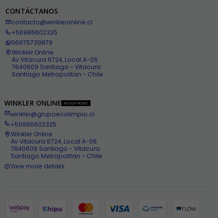
CONTÁCTANOS
contacto@winkleronline.cl
+56986602325
56975739879
Winkler Online
Av Vitacura 6724, Local A-06
7640609 Santiago - Vitacura
Santiago Metropolitan - Chile
WINKLER ONLINE
PICKUP POINT
winkler@grupoecolimpio.cl
+56986602325
Winkler Online
Av Vitacura 6724, Local A-06
7640609 Santiago - Vitacura
Santiago Metropolitan - Chile
View more details