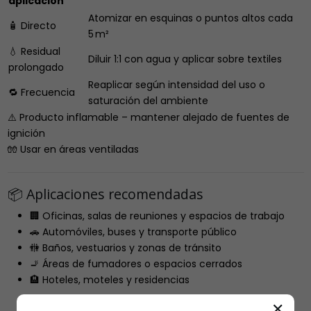
aplicación
Atomizar en esquinas o puntos altos cada
🧴 Directo
5 m²
💧 Residual
Diluir 1:1 con agua y aplicar sobre textiles
prolongado
Reaplicar según intensidad del uso o
🔁 Frecuencia
saturación del ambiente
⚠️ Producto inflamable – mantener alejado de fuentes de
ignición
🧤 Usar en áreas ventiladas
📦 Aplicaciones recomendadas
🏢 Oficinas, salas de reuniones y espacios de trabajo
🚗 Automóviles, buses y transporte público
🚻 Baños, vestuarios y zonas de tránsito
🚬 Áreas de fumadores o espacios cerrados
🏨 Hoteles, moteles y residencias
✕