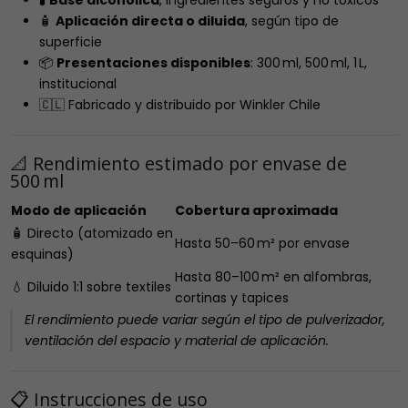
🧪
Base alcohólica
, ingredientes seguros y no tóxicos
🧴
Aplicación directa o diluida
, según tipo de
superficie
📦
Presentaciones disponibles
: 300 ml, 500 ml, 1 L,
institucional
🇨🇱 Fabricado y distribuido por Winkler Chile
📐 Rendimiento estimado por envase de
500 ml
Modo de aplicación
Cobertura aproximada
🧴 Directo (atomizado en
Hasta 50–60 m² por envase
esquinas)
Hasta 80–100 m² en alfombras,
💧 Diluido 1:1 sobre textiles
cortinas y tapices
El rendimiento puede variar según el tipo de pulverizador,
ventilación del espacio y material de aplicación.
📋 Instrucciones de uso