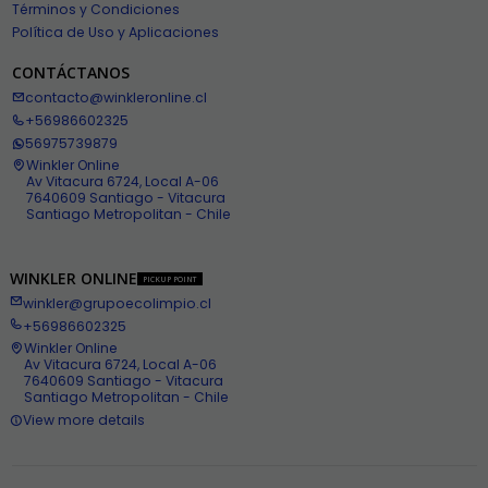
Términos y Condiciones
Política de Uso y Aplicaciones
CONTÁCTANOS
contacto@winkleronline.cl
+56986602325
56975739879
Winkler Online
Av Vitacura 6724, Local A-06
7640609 Santiago - Vitacura
Santiago Metropolitan - Chile
WINKLER ONLINE
PICKUP POINT
winkler@grupoecolimpio.cl
+56986602325
Winkler Online
Av Vitacura 6724, Local A-06
7640609 Santiago - Vitacura
Santiago Metropolitan - Chile
View more details