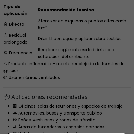
Tipo de
Recomendación técnica
aplicación
Atomizar en esquinas o puntos altos cada
🧴 Directo
5 m²
💧 Residual
Diluir 1:1 con agua y aplicar sobre textiles
prolongado
Reaplicar según intensidad del uso o
🔁 Frecuencia
saturación del ambiente
⚠️ Producto inflamable – mantener alejado de fuentes de
ignición
🧤 Usar en áreas ventiladas
📦 Aplicaciones recomendadas
🏢 Oficinas, salas de reuniones y espacios de trabajo
🚗 Automóviles, buses y transporte público
🚻 Baños, vestuarios y zonas de tránsito
🚬 Áreas de fumadores o espacios cerrados
🏨 Hoteles, moteles y residencias