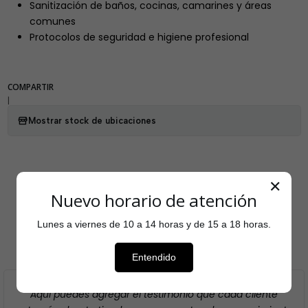
Sanitización de baños, cocinas, camarines y áreas
comunes
Protocolos de seguridad e higiene profesional
COMPARTIR
|
Mostrar stock de ubicaciones
✕
Nuevo horario de atención
Testimonios
Lunes a viernes de 10 a 14 horas y de 15 a 18 horas.
Entendido
Aquí puedes agregar el testimonio que cada cliente