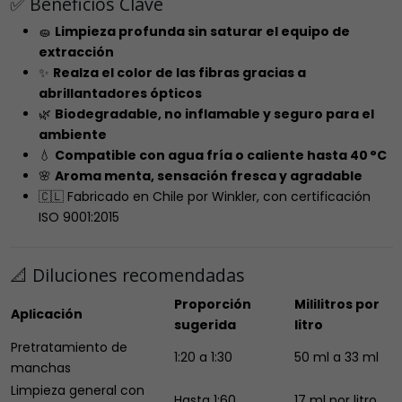
✅ Beneficios Clave
🧽
Limpieza profunda sin saturar el equipo de
extracción
✨
Realza el color de las fibras gracias a
abrillantadores ópticos
🌿
Biodegradable, no inflamable y seguro para el
ambiente
💧
Compatible con agua fría o caliente hasta 40 °C
🌸
Aroma menta, sensación fresca y agradable
🇨🇱 Fabricado en Chile por Winkler, con certificación
ISO 9001:2015
📐 Diluciones recomendadas
Proporción
Mililitros por
Aplicación
sugerida
litro
Pretratamiento de
1:20 a 1:30
50 ml a 33 ml
manchas
Limpieza general con
Hasta 1:60
17 ml por litro