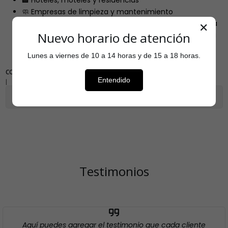
🏨 Hoteles, moteles y residencias
🧼 Empresas de limpieza y mantenimiento
🪟 Muebles, marcos, persianas y cubiertas de formalita
✕
Nuevo horario de atención
🧴 Pisos vinílicos, flexit, terrazo, goma, linóleo y madera
Lunes a viernes de 10 a 14 horas y de 15 a 18 horas.
COMPARTIR
Entendido
|
Mostrar stock de ubicaciones
Testimonios
Aquí puedes agregar el testimonio que cada cliente