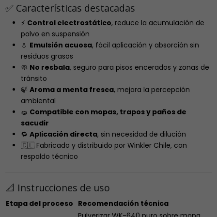
✅ Características destacadas
⚡
Control electrostático
, reduce la acumulación de
polvo en suspensión
💧
Emulsión acuosa
, fácil aplicación y absorción sin
residuos grasos
🧼
No resbala
, seguro para pisos encerados y zonas de
tránsito
🍃
Aroma a menta fresca
, mejora la percepción
ambiental
🧽
Compatible con mopas, trapos y paños de
sacudir
🔁
Aplicación directa
, sin necesidad de dilución
🇨🇱 Fabricado y distribuido por Winkler Chile, con
respaldo técnico
📐 Instrucciones de uso
Etapa del proceso
Recomendación técnica
Pulverizar WK-640 puro sobre mopa,