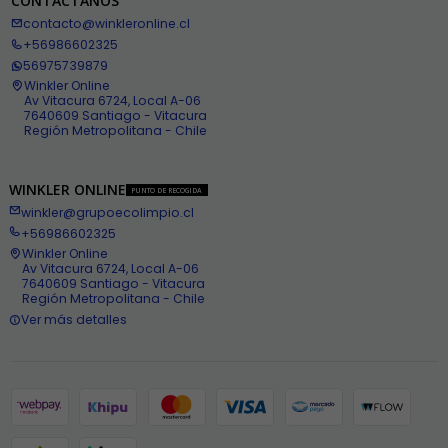
CONTÁCTANOS
contacto@winkleronline.cl
+56986602325
56975739879
Winkler Online
Av Vitacura 6724, Local A-06
7640609 Santiago - Vitacura
Región Metropolitana - Chile
WINKLER ONLINE
PUNTO DE RECOGIDA
winkler@grupoecolimpio.cl
+56986602325
Winkler Online
Av Vitacura 6724, Local A-06
7640609 Santiago - Vitacura
Región Metropolitana - Chile
Ver más detalles