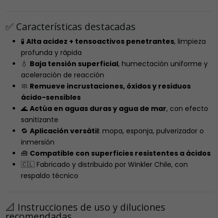
✅ Características destacadas
🧪
Alta acidez + tensoactivos penetrantes
, limpieza
profunda y rápida
💧
Baja tensión superficial
, humectación uniforme y
aceleración de reacción
🧼
Remueve incrustaciones, óxidos y residuos
ácido-sensibles
🌊
Actúa en aguas duras y agua de mar
, con efecto
sanitizante
🔁
Aplicación versátil
: mopa, esponja, pulverizador o
inmersión
🧰
Compatible con superficies resistentes a ácidos
🇨🇱 Fabricado y distribuido por Winkler Chile, con
respaldo técnico
📐 Instrucciones de uso y diluciones
recomendadas