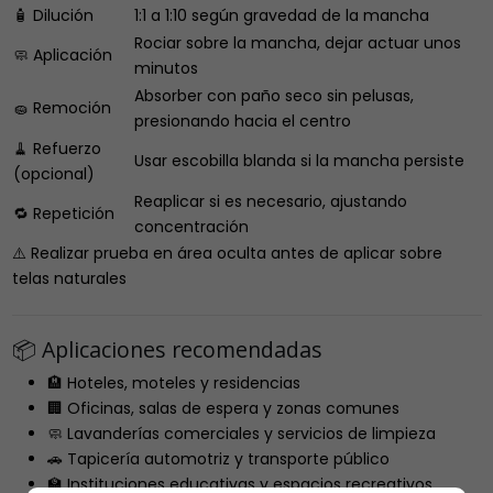
🧴 Dilución
1:1 a 1:10 según gravedad de la mancha
Rociar sobre la mancha, dejar actuar unos
🧼 Aplicación
minutos
Absorber con paño seco sin pelusas,
🧽 Remoción
presionando hacia el centro
🧹 Refuerzo
Usar escobilla blanda si la mancha persiste
(opcional)
Reaplicar si es necesario, ajustando
🔁 Repetición
concentración
⚠️ Realizar prueba en área oculta antes de aplicar sobre
telas naturales
📦 Aplicaciones recomendadas
🏨 Hoteles, moteles y residencias
🏢 Oficinas, salas de espera y zonas comunes
🧼 Lavanderías comerciales y servicios de limpieza
🚗 Tapicería automotriz y transporte público
🏫 Instituciones educativas y espacios recreativos