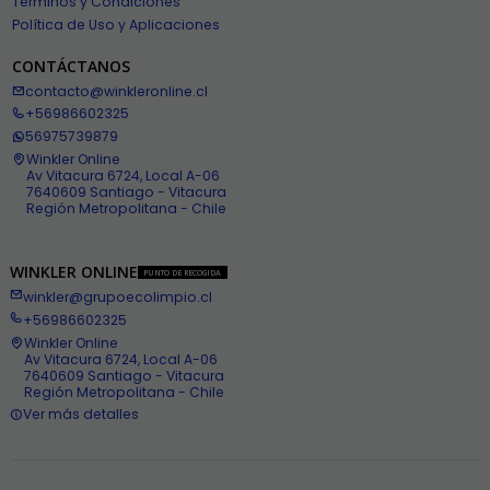
Términos y Condiciones
Política de Uso y Aplicaciones
CONTÁCTANOS
contacto@winkleronline.cl
+56986602325
56975739879
Winkler Online
Av Vitacura 6724, Local A-06
7640609 Santiago - Vitacura
Región Metropolitana - Chile
WINKLER ONLINE
PUNTO DE RECOGIDA
winkler@grupoecolimpio.cl
+56986602325
Winkler Online
Av Vitacura 6724, Local A-06
7640609 Santiago - Vitacura
Región Metropolitana - Chile
Ver más detalles