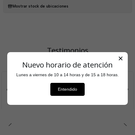
Mostrar stock de ubicaciones
Testimonios
✕
Nuevo horario de atención
Lunes a viernes de 10 a 14 horas y de 15 a 18 horas.
Aquí puedes agregar el testimonio que cada cliente
entregó sobre tu tienda para aumentar el reconocimiento
Entendido
de tu marca.
Nombre del autor