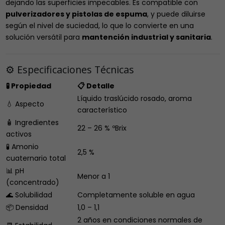
dejando las superficies impecables. Es compatible con
pulverizadores y pistolas de espuma
, y puede diluirse
según el nivel de suciedad, lo que lo convierte en una
solución versátil para
mantención industrial y sanitaria
.
⚙️ Especificaciones Técnicas
🧪 Propiedad
📋 Detalle
Líquido traslúcido rosado, aroma
💧 Aspecto
característico
🧴 Ingredientes
22 – 26 % ºBrix
activos
🧪 Amonio
2,5 %
cuaternario total
📊 pH
Menor a 1
(concentrado)
🌊 Solubilidad
Completamente soluble en agua
📦 Densidad
1,0 – 1,1
2 años en condiciones normales de