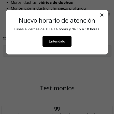
Muros, duchas,
vidrios de duchas
Mantención industrial y limpieza profunda
Áreas con suciedad pesada, moderada o liviana (según
✕
Nuevo horario de atención
dilución)
Lunes a viernes de 10 a 14 horas y de 15 a 18 horas.
COMPARTIR
Entendido
|
Mostrar stock de ubicaciones
Testimonios