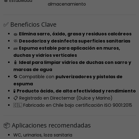
📆 Estabilidad
almacenamiento
✅ Beneficios Clave
🧽
Elimina sarro, óxido, grasa y residuos calcáreos
🧼
Desodoriza y desinfecta superficies sanitarias
🧱
Espuma estable para aplicación en muros,
duchas y vidrios verticales
🧴
Ideal para limpiar vidrios de duchas con sarro y
marcas de agua
🔁 Compatible con
pulverizadores y pistolas de
espuma
🧪
Producto ácido, de alta efectividad y rendimiento
📋 Registrado en Directemar (Dulce y Marino)
🇨🇱 Fabricado en Chile bajo certificación ISO 9001:2015
📦 Aplicaciones recomendadas
WC, urinarios, loza sanitaria