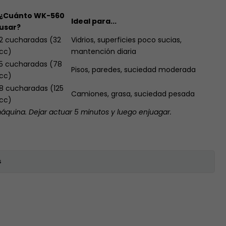
¿Cuánto WK-560
Ideal para...
usar?
2 cucharadas (32
Vidrios, superficies poco sucias,
cc)
mantención diaria
5 cucharadas (78
Pisos, paredes, suciedad moderada
cc)
8 cucharadas (125
Camiones, grasa, suciedad pesada
cc)
quina. Dejar actuar 5 minutos y luego enjuagar.
s