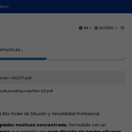
5 Litros
ática
ultiuso Concentrado Wk-
EN
ACCESO
O
POLITICAS
EGAR AL CARRO
BUY NOW
oder-Ok2017.pdf
tiusoaltopoderRev.03.pdf
Alto Poder de Dilución y Versatilidad Profesional
mpiador multiuso concentrado
, formulado con un
iento
que permite una
gran dilución sin perder eficacia
,