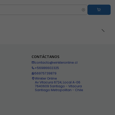
CONTÁCTANOS
contacto@winkleronline.cl
+56986602325
56975739879
Winkler Online
Av Vitacura 6724, Local A-06
7640609 Santiago - Vitacura
Santiago Metropolitan - Chile