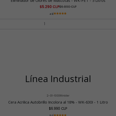
Eliminador de Olores de Mascotas - WK-PET - 5 Litros
$5.290 CLP
$6.890 CLP
4.9
Línea Industrial
2-01-100
|
Winkler
Cera Acrilica Autobrillo Incolora al 18% - WK-630I - 1 Litro
$6.990 CLP
5.0