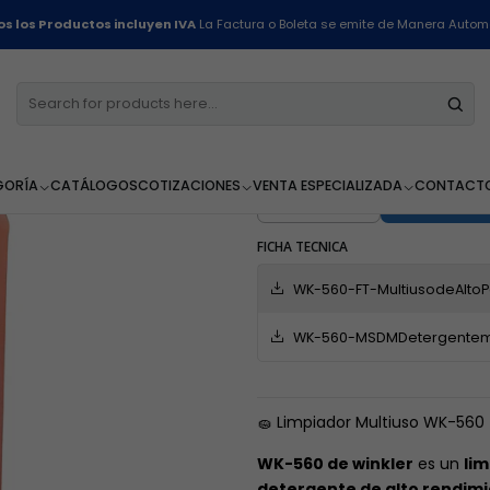
Línea de Pisos y Alfombras
Limpiador Multiuso Concentrado Wk-560 - 
s los Productos incluyen IVA
La Factura o Boleta se emite de Manera Autom
Limpiador M
560 - 5 Litros
GORÍA
CATÁLOGOS
COTIZACIONES
VENTA ESPECIALIZADA
CONTACT
AGR
Cantidad
FICHA TECNICA
WK-560-FT-MultiusodeAltoP
WK-560-MSDMDetergentemul
🧽 Limpiador Multiuso WK-560 | 
WK-560 de winkler
es un
li
detergente de alto rendim