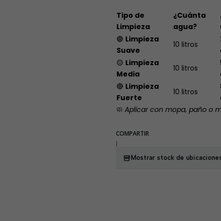
Tipo de
¿Cuánta
Limpieza
agua?
🟢
Limpieza
10 litros
Suave
🟡
Limpieza
10 litros
Media
🔴
Limpieza
10 litros
Fuerte
🧼
Aplicar con mopa, paño o má
COMPARTIR
|
Mostrar stock de ubicacione