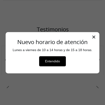
Testimonios
✕
Nuevo horario de atención
Lunes a viernes de 10 a 14 horas y de 15 a 18 horas.
Aquí puedes agregar el testimonio que cada cliente
entregó sobre tu tienda para aumentar el reconocimiento
Entendido
de tu marca.
Nombre del autor