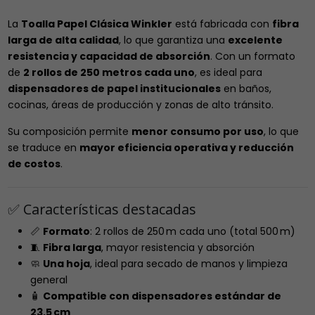
La
Toalla Papel Clásica Winkler
está fabricada con
fibra
larga de alta calidad
, lo que garantiza una
excelente
resistencia y capacidad de absorción
. Con un formato
de
2 rollos de 250 metros cada uno
, es ideal para
dispensadores de papel institucionales
en baños,
cocinas, áreas de producción y zonas de alto tránsito.
Su composición permite
menor consumo por uso
, lo que
se traduce en
mayor eficiencia operativa y reducción
de costos
.
✅ Características destacadas
📏
Formato
: 2 rollos de 250 m cada uno (total 500 m)
🧵
Fibra larga
, mayor resistencia y absorción
🧼
Una hoja
, ideal para secado de manos y limpieza
general
🧴
Compatible con dispensadores estándar de
23.5 cm