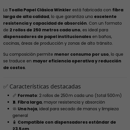
La
Toalla Papel Clásica Winkler
está fabricada con
fibra
larga de alta calidad
, lo que garantiza una
excelente
resistencia y capacidad de absorción
. Con un formato
de
2 rollos de 250 metros cada uno
, es ideal para
dispensadores de papel institucionales
en baños,
cocinas, áreas de producción y zonas de alto tránsito.
Su composición permite
menor consumo por uso
, lo que
se traduce en
mayor eficiencia operativa y reducción
de costos
.
✅ Características destacadas
📏
Formato
: 2 rollos de 250 m cada uno (total 500 m)
🧵
Fibra larga
, mayor resistencia y absorción
🧼
Una hoja
, ideal para secado de manos y limpieza
general
🧴
Compatible con dispensadores estándar de
23.5 cm