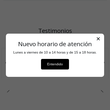
Testimonios
✕
Nuevo horario de atención
Lunes a viernes de 10 a 14 horas y de 15 a 18 horas.
Aquí puedes agregar el testimonio que cada cliente
entregó sobre tu tienda para aumentar el reconocimiento
Entendido
de tu marca.
Nombre del autor