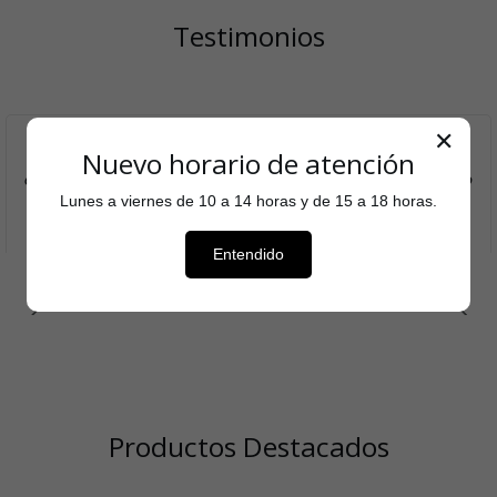
Testimonios
✕
Aquí puedes agregar el testimonio que cada cliente
Nuevo horario de atención
entregó sobre tu tienda para aumentar el reconocimiento
Lunes a viernes de 10 a 14 horas y de 15 a 18 horas.
de tu marca.
Nombre del autor
Entendido
Productos Destacados