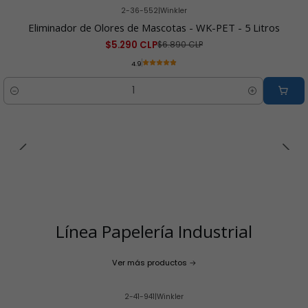
2-36-552
|
Winkler
-23% OFF
Eliminador de Olores de Mascotas - WK-PET - 5 Litros
$5.290 CLP
$6.890 CLP
4.9
Cantidad
Línea Papelería Industrial
Ver más productos
2-41-941
|
Winkler