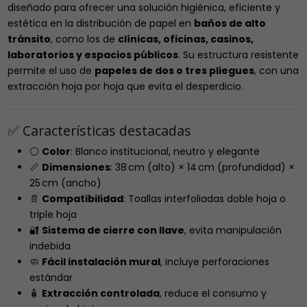
diseñado para ofrecer una solución higiénica, eficiente y
estética en la distribución de papel en
baños de alto
tránsito
, como los de
clínicas, oficinas, casinos,
laboratorios y espacios públicos
. Su estructura resistente
permite el uso de
papeles de dos o tres pliegues
, con una
extracción hoja por hoja que evita el desperdicio.
✅ Características destacadas
⚪
Color
: Blanco institucional, neutro y elegante
📏
Dimensiones
: 38 cm (alto) × 14 cm (profundidad) ×
25 cm (ancho)
📄
Compatibilidad
: Toallas interfoliadas doble hoja o
triple hoja
🔐
Sistema de cierre con llave
, evita manipulación
indebida
🧼
Fácil instalación mural
, incluye perforaciones
estándar
🧴
Extracción controlada
, reduce el consumo y