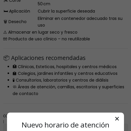
✂️ Corte
50 cm
🛏️ Aplicación
Cubrir la superficie deseada
Eliminar en contenedor adecuado tras su
🗑️ Desecho
uso
⚠️ Almacenar en lugar seco y fresco
🧤 Producto de uso clínico – no reutilizable
📦 Aplicaciones recomendadas
🏥 Clínicas, Esteticas, hospitales y centros médicos
🏫 Colegios, jardines infantiles y centros educativos
🧪 Consultorios, laboratorios y centros de diálisis
🧼 Áreas de atención, camillas, escritorios y superficies
de contacto
COMPARTIR
✕
|
Nuevo horario de atención
Mostrar stock de ubicaciones