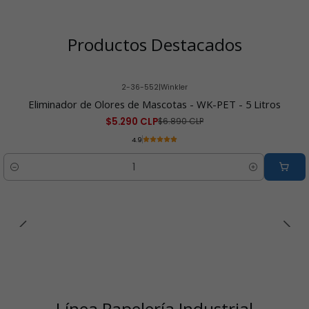
Productos Destacados
2-36-552
|
Winkler
-23% OFF
Eliminador de Olores de Mascotas - WK-PET - 5 Litros
$5.290 CLP
$6.890 CLP
4.9
Cantidad
Línea Papelería Industrial