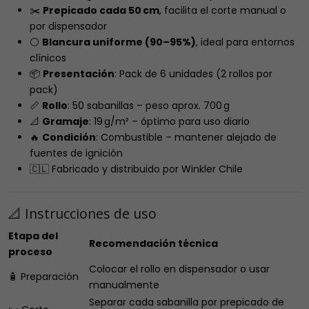
✂️
Prepicado cada 50 cm
, facilita el corte manual o
por dispensador
⚪
Blancura uniforme (90–95%)
, ideal para entornos
clínicos
📦
Presentación
: Pack de 6 unidades (2 rollos por
pack)
📏
Rollo
: 50 sabanillas – peso aprox. 700 g
📐
Gramaje
: 19 g/m² – óptimo para uso diario
🔥
Condición
: Combustible – mantener alejado de
fuentes de ignición
🇨🇱 Fabricado y distribuido por Winkler Chile
📐 Instrucciones de uso
Etapa del
Recomendación técnica
proceso
Colocar el rollo en dispensador o usar
🧴 Preparación
manualmente
Separar cada sabanilla por prepicado de