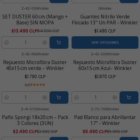
2-42-113
|
Winkler
|
Winkler
-7% OFF
SET DUSTER 60 cm (Mango +
Guantes Nitrilo Verde
Base) SIN MOPA
Flocado 13" Un PAR - Winkler
$13.490 CLP
$1.490 CLP
$14.500 CLP
VER OPCIONES
Cantidad
2-42-116
|
Winkler
2-42-120
|
Winkler
Repuesto Microfibra Duster
Repuesto Microfibra Duster
40x15 cm verde – Winkler
60x15 cm Azul– Winkler
$1.790 CLP
$1.970 CLP
5.0
Cantidad
Cantidad
2-41-575
|
Winkler
2-70-701
|
Winkler
-17% OFF
-21% OFF
Paño Spongi 18x20 cm – Pack
Pad Blanco para Abrillantar
3 Colores (3UN)
17" - Winkler
$2.490 CLP
$5.490 CLP
$2.990 CLP
$6.990 CLP