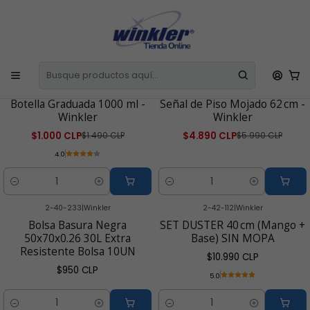
E
Todos los Productos incluyen IVA
La Factura o Boleta se emite de
l
Manera Automática
C
Inicio
Insumos e Implementos
2-40-269
|
winkler
2-42-107
|
Winkler
-33% OFF
-18% OFF
Botella Graduada 1000 ml -
Señal de Piso Mojado 62 cm -
Winkler
Winkler
$1.000 CLP
$4.890 CLP
$1.490 CLP
$5.990 CLP
4.0
Cantidad
Cantidad
2-40-233
|
Winkler
2-42-112
|
Winkler
Bolsa Basura Negra
SET DUSTER 40 cm (Mango +
50x70x0.26 30L Extra
Base) SIN MOPA
Resistente Bolsa 10UN
$10.990 CLP
$950 CLP
5.0
Cantidad
Cantidad