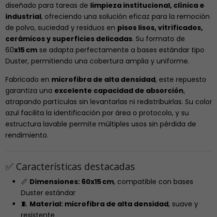
diseñado para tareas de
limpieza institucional, clínica e
industrial
, ofreciendo una solución eficaz para la remoción
de polvo, suciedad y residuos en
pisos lisos, vitrificados,
cerámicos y superficies delicadas
. Su formato de
60
x15 cm
se adapta perfectamente a bases estándar tipo
Duster, permitiendo una cobertura amplia y uniforme.
Fabricado en
microfibra de alta densidad
, este repuesto
garantiza una
excelente capacidad de absorción
,
atrapando partículas sin levantarlas ni redistribuirlas. Su color
azul facilita la identificación por área o protocolo, y su
estructura lavable permite múltiples usos sin pérdida de
rendimiento.
✅ Características destacadas
📏
Dimensiones: 60x15 cm
, compatible con bases
Duster estándar
🧵
Material: microfibra de alta densidad
, suave y
resistente