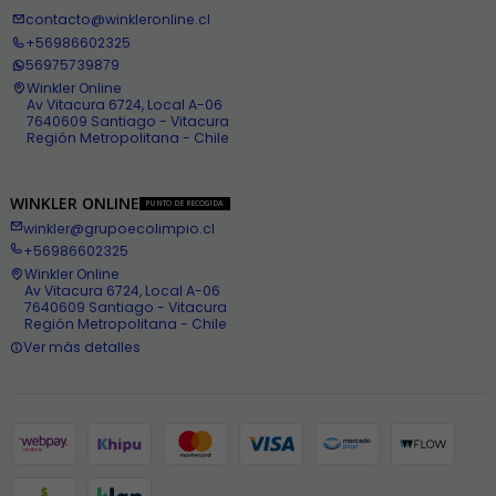
contacto@winkleronline.cl
+56986602325
56975739879
Winkler Online
Av Vitacura 6724, Local A-06
7640609 Santiago - Vitacura
Región Metropolitana - Chile
WINKLER ONLINE
PUNTO DE RECOGIDA
winkler@grupoecolimpio.cl
+56986602325
Winkler Online
Av Vitacura 6724, Local A-06
7640609 Santiago - Vitacura
Región Metropolitana - Chile
Ver más detalles