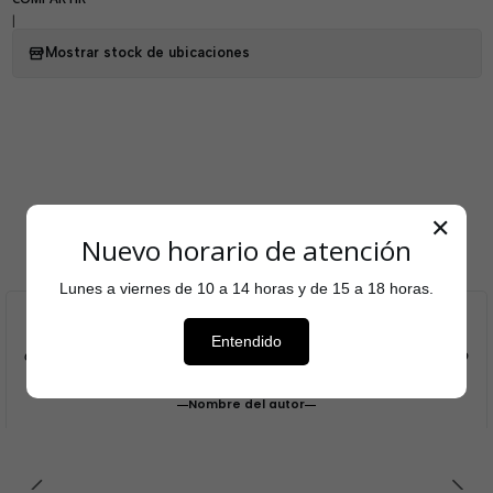
|
Mostrar stock de ubicaciones
Testimonios
✕
Nuevo horario de atención
Lunes a viernes de 10 a 14 horas y de 15 a 18 horas.
Aquí puedes agregar el testimonio que cada cliente
Entendido
entregó sobre tu tienda para aumentar el reconocimiento
de tu marca.
Nombre del autor