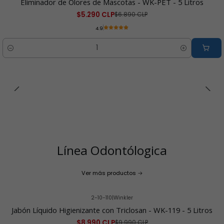
Eliminador de Olores de Mascotas - WK-PET - 5 Litros
$5.290 CLP
$6.890 CLP
4.9
Cantidad
Línea Odontólogica
Ver más productos
2-10-110
|
Winkler
-10% OFF
Jabón Líquido Higienizante con Triclosan - WK-119 - 5 Litros
$8.990 CLP
$9.990 CLP