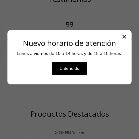
Aquí puedes agregar el testimonio que cada cliente
✕
entregó sobre tu tienda para aumentar el reconocimiento
Nuevo horario de atención
de tu marca.
Nombre del autor
Lunes a viernes de 10 a 14 horas y de 15 a 18 horas.
Entendido
Productos Destacados
2-36-552
|
Winkler
-23% OFF