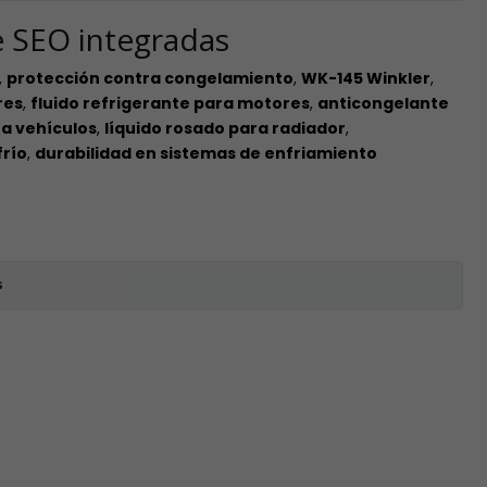
e SEO integradas
,
protección contra congelamiento
,
WK-145 Winkler
,
res
,
fluido refrigerante para motores
,
anticongelante
a vehículos
,
líquido rosado para radiador
,
frío
,
durabilidad en sistemas de enfriamiento
s