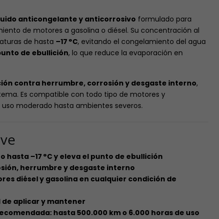
luido anticongelante y anticorrosivo
formulado para
miento de motores a gasolina o diésel. Su concentración al
aturas de hasta
–17 °C
, evitando el congelamiento del agua
unto de ebullición
, lo que reduce la evaporación en
ión contra herrumbre, corrosión y desgaste interno
,
istema. Es compatible con todo tipo de motores y
e uso moderado hasta ambientes severos.
ave
 hasta –17 °C y eleva el punto de ebullición
sión, herrumbre y desgaste interno
es diésel y gasolina en cualquier condición de
l de aplicar y mantener
recomendada: hasta 500.000 km o 6.000 horas de uso