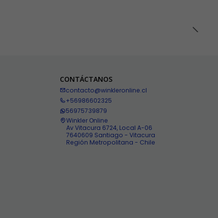
CONTÁCTANOS
contacto@winkleronline.cl
+56986602325
56975739879
Winkler Online
Av Vitacura 6724, Local A-06
7640609 Santiago - Vitacura
Región Metropolitana - Chile