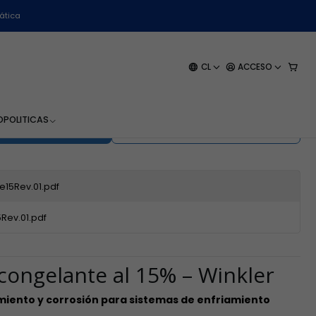
ática
e al 15% - 1 Litro -
CL
ACCESO
O
POLITICAS
EGAR AL CARRO
COMPRAR AHORA
15Rev.01.pdf
Rev.01.pdf
congelante al 15% – Winkler
iento y corrosión para sistemas de enfriamiento