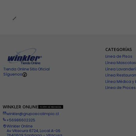
CATEGORÍAS
Linea de Pisos
Línea Mascotas
Línea Lavander
Tienda Online Sitio Oficial
Síguenos
Línea Restauran
Línea Médica y 
Línea de Proces
WINKLER ONLINE
PUNTO DE RECOGIDA
winkler@grupoecolimpio.cl
+56986602325
Winkler Online
Av Vitacura 6724, Local A-06
7640609 Santiago - Vitacura