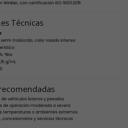
r Winkler, con certificación ISO 9001:2015
nes Técnicas
e
 semi-traslúcido, color rosado intenso
rístico
 % ºBrix
1,15 g/mL
,0
s recomendadas
de vehículos livianos y pesados
es de operación moderada a severa
as temperaturas o ambientes extremos
, concesionarios y servicios técnicos