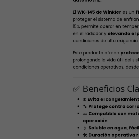
automotriz.
El
WK-145 de Winkler
es un
f
proteger el sistema de enfria
15% permite operar en temper
en el radiador y
elevando el p
condiciones de alta exigencia.
Este producto ofrece
protecc
prolongando la vida útil del s
condiciones operativas, desd
✅ Beneficios Cl
❄️
Evita el congelamiento
🔧
Protege contra corro
🚗
Compatible con motor
operación
💧
Soluble en agua, fáci
🛠️
Duración operativa 