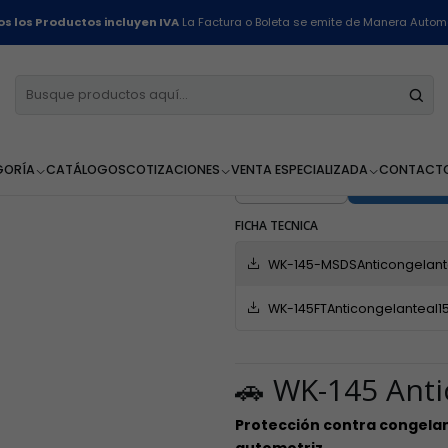
Inicio
Línea Automotriz
Anticongelante al 15% - 1 Litro - Winkler
s los Productos incluyen IVA
La Factura o Boleta se emite de Manera Autom
Anticongelant
Winkler
GORÍA
CATÁLOGOS
COTIZACIONES
VENTA ESPECIALIZADA
CONTACT
AGR
Cantidad
FICHA TECNICA
WK-145-MSDSAnticongelante
WK-145FTAnticongelanteal15
🚗 WK-145 Anti
Protección contra congelam