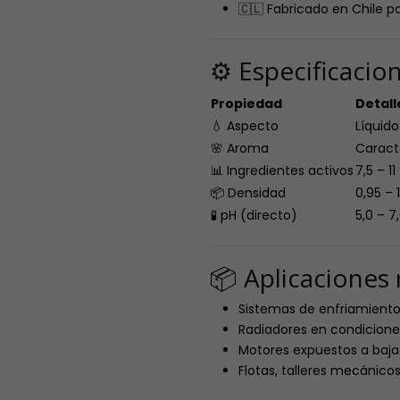
🇨🇱 Fabricado en Chile po
⚙️ Especificacio
Propiedad
Detall
💧 Aspecto
Líquido
🌸 Aroma
Caracte
📊 Ingredientes activos
7,5 – 11
📦 Densidad
0,95 – 
🧪 pH (directo)
5,0 – 7
📦 Aplicacione
Sistemas de enfriamiento 
Radiadores en condicion
Motores expuestos a baj
Flotas, talleres mecánicos