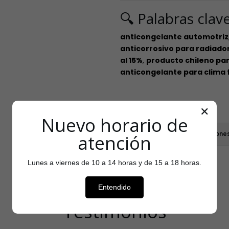
🔍 Palabras clav
anticongelante automotriz
anticorrosivo para radiado
al 15%
,
producto chileno par
anticongelante para clima 
COMPARTIR
✕
Nuevo horario de
|
Mostrar stock de ubicacione
atención
Lunes a viernes de 10 a 14 horas y de 15 a 18 horas.
Entendido
Testimonios