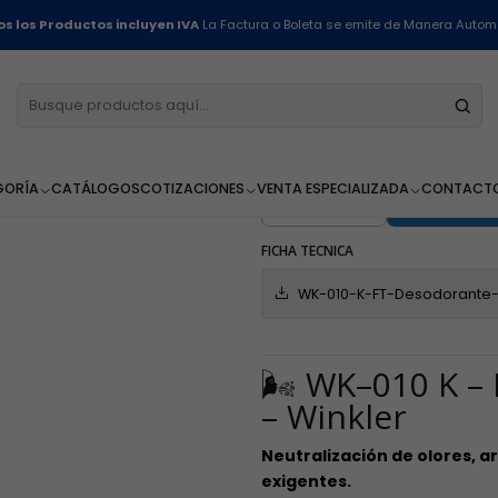
io
Línea Restaurantes
Desodorante Ambiental KOOL - WK-010 K - 5 Li
s los Productos incluyen IVA
La Factura o Boleta se emite de Manera Autom
Desodorante
010 K - 5 Litr
GORÍA
CATÁLOGOS
COTIZACIONES
VENTA ESPECIALIZADA
CONTACT
AGR
Cantidad
FICHA TECNICA
WK-010-K-FT-Desodorante-
🌬️ WK–010 K 
– Winkler
Neutralización de olores, 
exigentes.