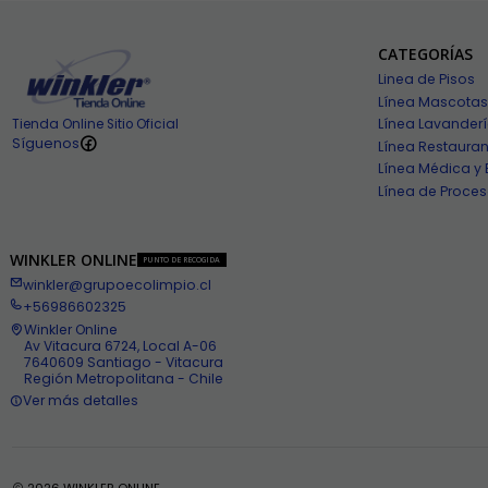
CATEGORÍAS
Linea de Pisos
Línea Mascotas
Línea Lavander
Tienda Online Sitio Oficial
Síguenos
Línea Restauran
Línea Médica y 
Línea de Proces
WINKLER ONLINE
PUNTO DE RECOGIDA
winkler@grupoecolimpio.cl
+56986602325
Winkler Online
Av Vitacura 6724, Local A-06
7640609 Santiago - Vitacura
Región Metropolitana - Chile
Ver más detalles
2026 WINKLER ONLINE .