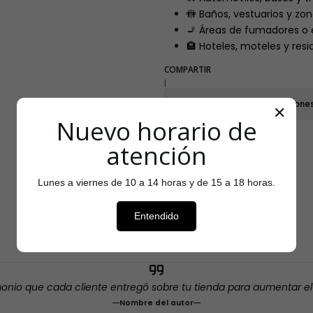
🚻 Baños, vestuarios y zon
🚬 Áreas de fumadores o 
🏨 Hoteles, moteles y resi
COMPARTIR
|
Mostrar stock de ubicacione
✕
Nuevo horario de
atención
Lunes a viernes de 10 a 14 horas y de 15 a 18 horas.
Testimonios
Entendido
monio que cada cliente entregó sobre tu tienda para aumentar e
Nombre del autor