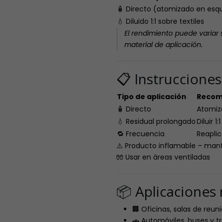
🧴 Directo (atomizado en esq
💧 Diluido 1:1 sobre textiles
El rendimiento puede variar 
material de aplicación.
📋 Instruccione
Tipo de aplicación
Recom
🧴 Directo
Atomiza
💧 Residual prolongado
Diluir 1
🔁 Frecuencia
Reaplic
⚠️ Producto inflamable – mant
🧤 Usar en áreas ventiladas
📦 Aplicacione
🏢 Oficinas, salas de reun
🚗 Automóviles, buses y t