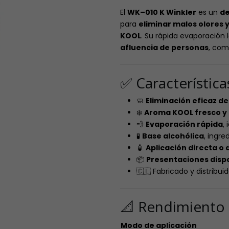
El
WK–010 K Winkler
es un
de
para
eliminar malos olores 
KOOL
. Su rápida evaporación 
afluencia de personas
, com
✅ Característic
🧼
Eliminación eficaz de
❄️
Aroma KOOL fresco y 
💨
Evaporación rápida
,
🧪
Base alcohólica
, ingre
🧴
Aplicación directa o d
📦
Presentaciones disp
🇨🇱 Fabricado y distribuid
📐 Rendimiento 
Modo de aplicación