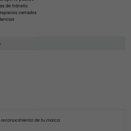
as de tránsito
espacios cerrados
dencias
s
l reconocimiento de tu marca.