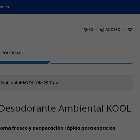
tros
ática
 Ambiental KOOL - WK-
CL
ACCESO
os
O
POLITICAS
EGAR AL CARRO
COMPRAR AHORA
Ambiental-kOOL-OK-2017.pdf
– Desodorante Ambiental KOOL
aroma fresco y evaporación rápida para espacios