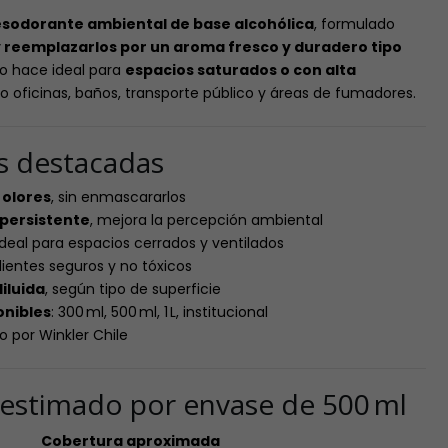
sodorante ambiental de base alcohólica
, formulado
y reemplazarlos por un aroma fresco y duradero tipo
lo hace ideal para
espacios saturados o con alta
o oficinas, baños, transporte público y áreas de fumadores.
as destacadas
 olores
, sin enmascararlos
persistente
, mejora la percepción ambiental
 ideal para espacios cerrados y ventilados
dientes seguros y no tóxicos
iluida
, según tipo de superficie
onibles
: 300 ml, 500 ml, 1 L, institucional
o por Winkler Chile
estimado por envase de 500 ml
Cobertura aproximada