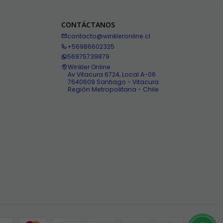
CONTÁCTANOS
contacto@winkleronline.cl
+56986602325
56975739879
Winkler Online
Av Vitacura 6724, Local A-06
7640609 Santiago - Vitacura
Región Metropolitana - Chile