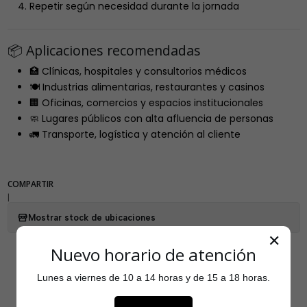
Repetir según necesidad durante la jornada
📦 Aplicaciones recomendadas
🏥 Clínicas, hospitales y consultorios médicos
🍽️ Industrias alimentarias, restaurantes y casinos
🏢 Oficinas, comercios y espacios institucionales
🧼 Lugares públicos con alta afluencia de personas
🚛 Transporte, logística y atención al cliente
COMPARTIR
|
Mostrar stock de ubicaciones
✕
Nuevo horario de atención
Lunes a viernes de 10 a 14 horas y de 15 a 18 horas.