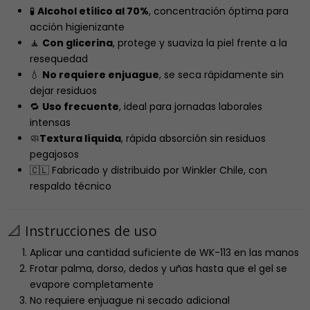
🧪
Alcohol etílico al 70%
, concentración óptima para
acción higienizante
🧘
Con glicerina
, protege y suaviza la piel frente a la
resequedad
💧
No requiere enjuague
, se seca rápidamente sin
dejar residuos
🔁
Uso frecuente
, ideal para jornadas laborales
intensas
🧼
Textura líquida
, rápida absorción sin residuos
pegajosos
🇨🇱 Fabricado y distribuido por Winkler Chile, con
respaldo técnico
📐 Instrucciones de uso
Aplicar una cantidad suficiente de WK-113 en las manos
Frotar palma, dorso, dedos y uñas hasta que el gel se
evapore completamente
No requiere enjuague ni secado adicional