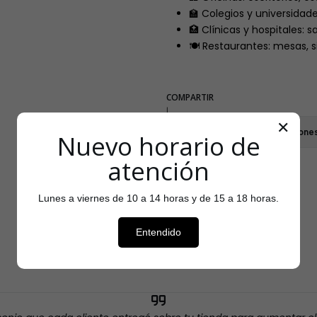
🏫 Colegios y universidade
🏥 Clínicas y hospitales: 
🍽️ Restaurantes: mesas, si
COMPARTIR
|
✕
Mostrar stock de ubicacione
Nuevo horario de
atención
Lunes a viernes de 10 a 14 horas y de 15 a 18 horas.
Testimonios
Entendido