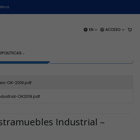
ática
 Industrial - Wk-580 -
EN
ACCESO
O
POLITICAS
EGAR AL CARRO
BUY NOW
es-OK-2019.pdf
dustrial-OK2019.pdf
stramuebles Industrial –