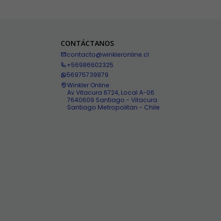
CONTÁCTANOS
contacto@winkleronline.cl
+56986602325
56975739879
Winkler Online
Av Vitacura 6724, Local A-06
7640609 Santiago - Vitacura
Santiago Metropolitan - Chile