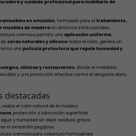
 duradera y cuidado profesional para mobiliario de
tramuebles en emulsión
, formulado para el
tratamiento,
 de muebles de madera
en entornos institucionales,
u textura cremosa permite una
aplicación uniforme
,
 de
ceras naturales y silicona
realza el color, genera un
 forma una
película protectora que repele humedad y
 colegios, clínicas y restaurantes
, donde el mobiliario
ecable y una protección efectiva contra el desgaste diario.
as destacadas
, realza el color natural de la madera
icona
, protección y lubricación superficial
e agua y humedad sin dejar residuos grasos
ores ni sensación pegajosa
textura cremosa para cobertura homogénea