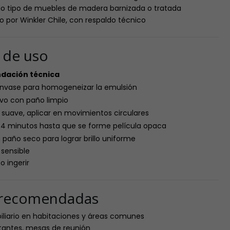
do tipo de muebles de madera barnizada o tratada
do por Winkler Chile, con respaldo técnico
s de uso
ación técnica
 envase para homogeneizar la emulsión
lvo con paño limpio
 suave, aplicar en movimientos circulares
–4 minutos hasta que se forme película opaca
 paño seco para lograr brillo uniforme
 sensible
o ingerir
s recomendadas
iliario en habitaciones y áreas comunes
estantes, mesas de reunión