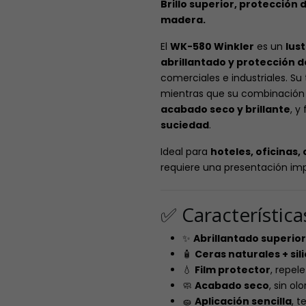
Brillo superior, protección
madera.
El
WK-580 Winkler
es un
lus
abrillantado y protección
comerciales e industriales. S
mientras que su combinación
acabado seco y brillante
, y
suciedad
.
Ideal para
hoteles, oficinas,
requiere una presentación imp
✅ Característic
✨
Abrillantado superior
🧴
Ceras naturales + sil
💧
Film protector
, repel
🧼
Acabado seco
, sin ol
🧽
Aplicación sencilla
, 