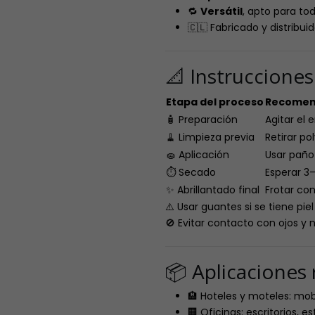
🔁
Versátil
, apto para to
🇨🇱 Fabricado y distribui
📐 Instruccione
Etapa del proceso
Recomend
🧴 Preparación
Agitar el
🧹 Limpieza previa
Retirar po
🧽 Aplicación
Usar paño
⏱️ Secado
Esperar 3
✨ Abrillantado final
Frotar con
⚠️ Usar guantes si se tiene piel
🚫 Evitar contacto con ojos y n
📦 Aplicacione
🏨 Hoteles y moteles: mob
🏢 Oficinas: escritorios, 