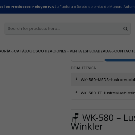
Home
Línea Restaurantes
Lustramueble Industrial - Wk-580 - 500ml
s los Productos incluyen IVA
La Factura o Boleta se emite de Manera Autom
Lustramueble
500ml
GORÍA
CATÁLOGOS
COTIZACIONES
VENTA ESPECIALIZADA
CONTACT
AGR
Cantidad
FICHA TECNICA
WK-580-MSDS-Lustramuebl
WK-580-FT-LustraMueblesIn
🪑 WK-580 – Lu
Winkler