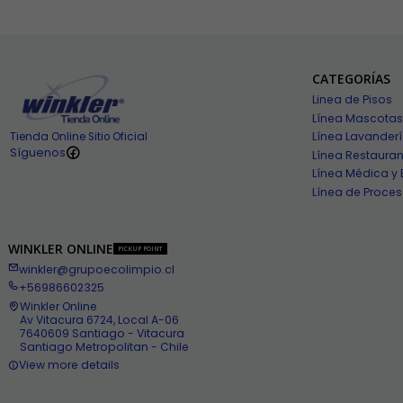
CATEGORÍAS
Linea de Pisos
Línea Mascotas
Línea Lavander
Tienda Online Sitio Oficial
Síguenos
Línea Restauran
Línea Médica y 
Línea de Proces
WINKLER ONLINE
PICKUP POINT
winkler@grupoecolimpio.cl
+56986602325
Winkler Online
Av Vitacura 6724, Local A-06
7640609 Santiago - Vitacura
Santiago Metropolitan - Chile
View more details