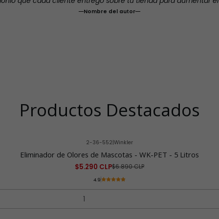
monio que cada cliente entregó sobre tu tienda para aumentar e
Nombre del autor
Productos Destacados
2-36-552
|
Winkler
Eliminador de Olores de Mascotas - WK-PET - 5 Litros
$5.290 CLP
$6.890 CLP
4.9