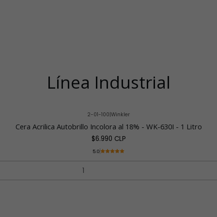
Línea Industrial
2-01-100
|
Winkler
Cera Acrilica Autobrillo Incolora al 18% - WK-630I - 1 Litro
$6.990 CLP
5.0