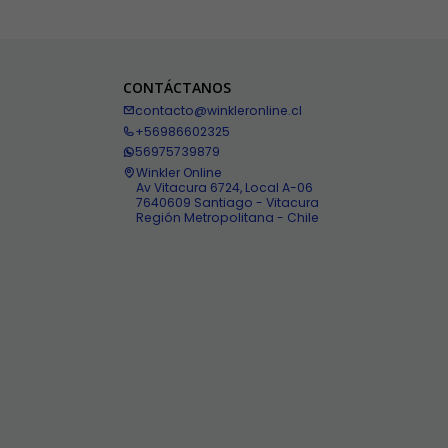
CONTÁCTANOS
contacto@winkleronline.cl
+56986602325
56975739879
Winkler Online
Av Vitacura 6724, Local A-06
7640609 Santiago - Vitacura
Región Metropolitana - Chile