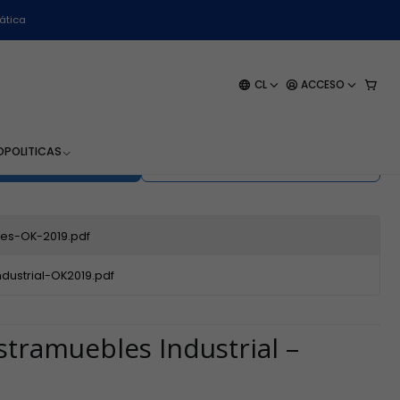
ática
 Industrial - Wk-580 -
CL
ACCESO
O
POLITICAS
EGAR AL CARRO
COMPRAR AHORA
es-OK-2019.pdf
dustrial-OK2019.pdf
stramuebles Industrial –