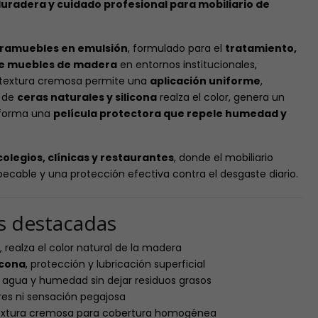
 duradera y cuidado profesional para mobiliario de
tramuebles en emulsión
, formulado para el
tratamiento,
 de muebles de madera
en entornos institucionales,
u textura cremosa permite una
aplicación uniforme
,
 de
ceras naturales y silicona
realza el color, genera un
 forma una
película protectora que repele humedad y
 colegios, clínicas y restaurantes
, donde el mobiliario
ecable y una protección efectiva contra el desgaste diario.
as destacadas
, realza el color natural de la madera
icona
, protección y lubricación superficial
e agua y humedad sin dejar residuos grasos
ores ni sensación pegajosa
textura cremosa para cobertura homogénea