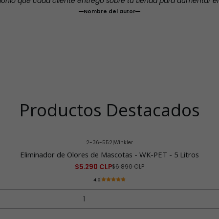
monio que cada cliente entregó sobre tu tienda para aumentar e
Nombre del autor
Productos Destacados
2-36-552
|
Winkler
Eliminador de Olores de Mascotas - WK-PET - 5 Litros
$5.290 CLP
$6.890 CLP
4.9