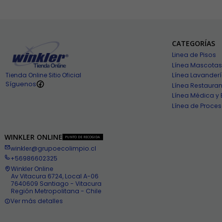
CATEGORÍAS
Linea de Pisos
Línea Mascotas
Línea Lavander
Tienda Online Sitio Oficial
Síguenos
Línea Restauran
Línea Médica y 
Línea de Proces
WINKLER ONLINE
PUNTO DE RECOGIDA
winkler@grupoecolimpio.cl
+56986602325
Winkler Online
Av Vitacura 6724, Local A-06
7640609 Santiago - Vitacura
Región Metropolitana - Chile
Ver más detalles