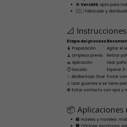
🔁
Versátil
, apto para to
🇨🇱 Fabricado y distribui
📐 Instruccione
Etapa del proceso
Recomend
🧴 Preparación
Agitar el
🧹 Limpieza previa
Retirar po
🧽 Aplicación
Usar paño
⏱️ Secado
Esperar 3
✨ Abrillantado final
Frotar con
⚠️ Usar guantes si se tiene piel
🚫 Evitar contacto con ojos y n
📦 Aplicacione
🏨 Hoteles y moteles: mob
🏢 Oficinas: escritorios, 