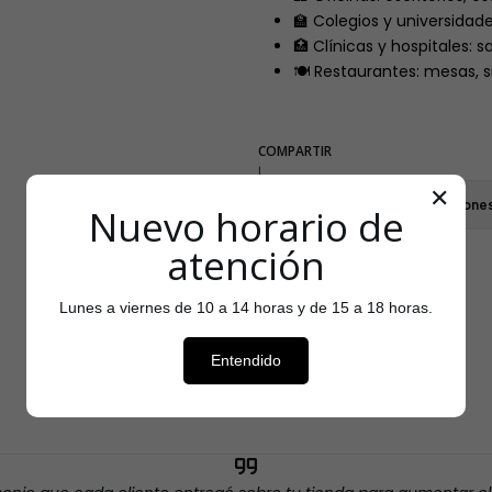
🏫 Colegios y universidade
🏥 Clínicas y hospitales: 
🍽️ Restaurantes: mesas, si
COMPARTIR
|
✕
Mostrar stock de ubicacione
Nuevo horario de
atención
Lunes a viernes de 10 a 14 horas y de 15 a 18 horas.
Testimonios
Entendido