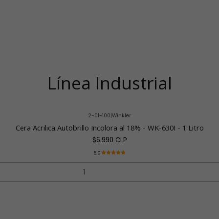
Línea Industrial
2-01-100
|
Winkler
Cera Acrilica Autobrillo Incolora al 18% - WK-630I - 1 Litro
$6.990 CLP
5.0