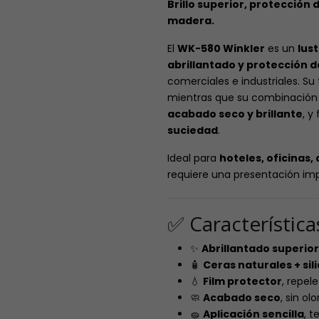
Brillo superior, protección
madera.
El
WK-580 Winkler
es un
lus
abrillantado y protección
comerciales e industriales. S
mientras que su combinación
acabado seco y brillante
, y
suciedad
.
Ideal para
hoteles, oficinas,
requiere una presentación imp
✅ Característic
✨
Abrillantado superior
🧴
Ceras naturales + sil
💧
Film protector
, repel
🧼
Acabado seco
, sin ol
🧽
Aplicación sencilla
, 