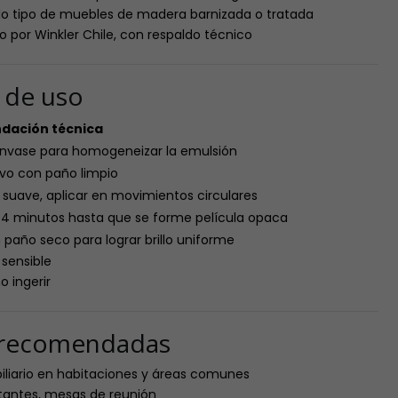
do tipo de muebles de madera barnizada o tratada
do por Winkler Chile, con respaldo técnico
s de uso
ación técnica
 envase para homogeneizar la emulsión
lvo con paño limpio
 suave, aplicar en movimientos circulares
–4 minutos hasta que se forme película opaca
 paño seco para lograr brillo uniforme
 sensible
o ingerir
s recomendadas
iliario en habitaciones y áreas comunes
estantes, mesas de reunión