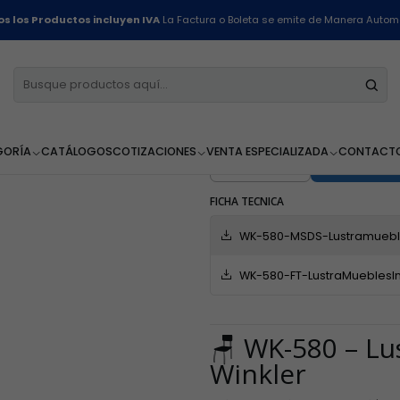
Inicio
Línea Restaurantes
Lustramueble Industrial - Wk-580 - 500ml
s los Productos incluyen IVA
La Factura o Boleta se emite de Manera Autom
Lustramueble
500ml
GORÍA
CATÁLOGOS
COTIZACIONES
VENTA ESPECIALIZADA
CONTACT
AGR
Cantidad
FICHA TECNICA
WK-580-MSDS-Lustramuebl
WK-580-FT-LustraMueblesIn
🪑 WK-580 – Lu
Winkler