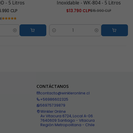
D - 5 Litros
Inoxidable - WK-804 - 5 Litros
6.990 CLP
$13.790 CLP
$15.990 CLP
.8
Cantidad
o
CONTÁCTANOS
contacto@winkleronline.cl
+56986602325
56975739879
Winkler Online
Av Vitacura 6724, Local A-06
7640609 Santiago - Vitacura
Región Metropolitana - Chile