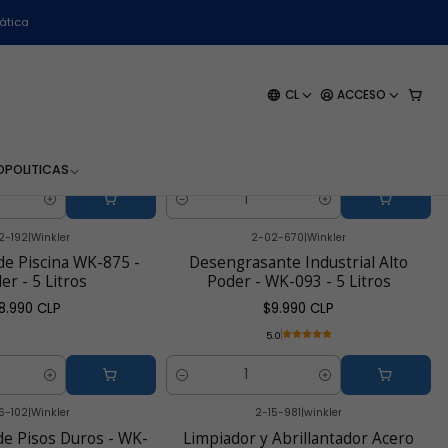
ática
0-436
|
Winkler
2-15-702
|
Winkler
-18% OFF
opilico 70% - 5 Litro
Lavaloza Industrial Concentrado
CL
ACCESO
Winkler
WK-750 - 5 Litros
 CLP
$7.390 CLP
$18.990 CLP
$8.990 CLP
.0
5.0
O
POLITICAS
Cantidad
2-192
|
Winkler
2-02-670
|
Winkler
de Piscina WK-875 -
Desengrasante Industrial Alto
er - 5 Litros
Poder - WK-093 - 5 Litros
8.990 CLP
$9.990 CLP
5.0
Cantidad
6-102
|
Winkler
2-15-981
|
winkler
-14% OFF
e Pisos Duros - WK-
Limpiador y Abrillantador Acero