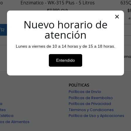
ro
Enzimatico - WK-315 Plus - 5 Litros
635Q
$11.990 CLP
$
✕
5.0
4
Nuevo horario de
atención
Cantidad
Cantidad
Lunes a viernes de 10 a 14 horas y de 15 a 18 horas.
...
1
2
3
4
5
»
Últim
Entendido
POLÍTICAS
Políticas de Envío
Políticas de Reembolso
ía
Políticas de Privacidad
tes
Términos y Condiciones
Estética
Política de Uso y Aplicaciones
os de Alimentos