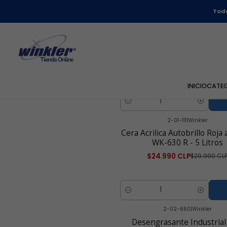
Todo
2-01-100
|
Winkler
Cera Acrilica Autobrillo Inco
18% - WK-630I - 1 Litr
$6.990 CLP
5.0
INICIO
CATE
Cantidad
2-01-111
|
Winkler
-17% OFF
Cera Acrilica Autobrillo Roja 
WK-630 R - 5 Litros
$24.990 CLP
$29.990 CL
Cantidad
2-02-660
|
Winkler
-17% OFF
Desengrasante Industrial