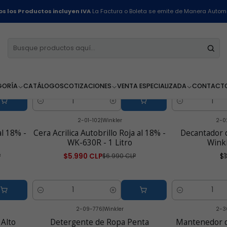
Inicio
Línea Industrial
s los Productos incluyen IVA
La Factura o Boleta se emite de Manera Autom
2-18-537
|
Winkler
2-0
-11% OFF
lora al
Mantenedor de Piso Flotante Floral
Alcohol Isopr
o
WK-650 - 5 Litros
$6.990 CLP
$16.990
5.0
5
GORÍA
CATÁLOGOS
COTIZACIONES
VENTA ESPECIALIZADA
CONTACT
Cantidad
Cantidad
2-01-102
|
Winkler
2-0
-14% OFF
al 18% -
Cera Acrilica Autobrillo Roja al 18% -
Decantador 
WK-630R - 1 Litro
Winkl
$5.990 CLP
$1
P
$6.990 CLP
Cantidad
Cantidad
2-09-776
|
Winkler
2-3
 Alto
Detergente de Ropa Penta
Mantenedor d