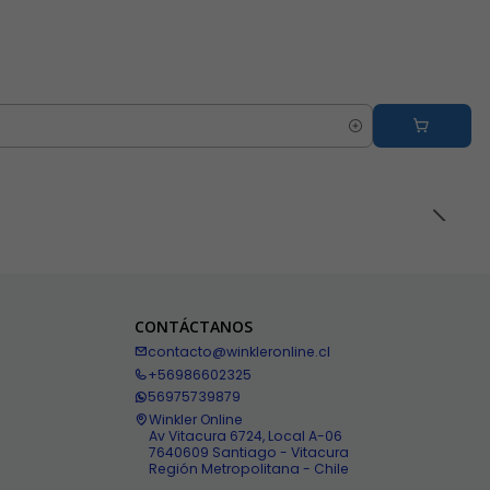
CONTÁCTANOS
contacto@winkleronline.cl
+56986602325
56975739879
Winkler Online
Av Vitacura 6724, Local A-06
7640609 Santiago - Vitacura
Región Metropolitana - Chile