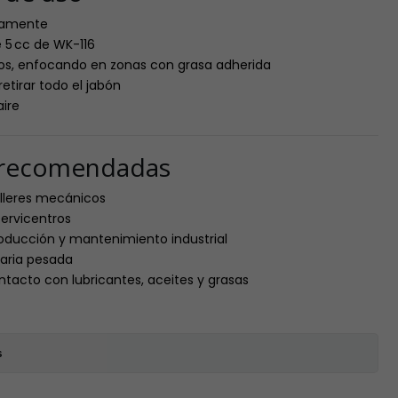
tamente
 5 cc de WK-116
os, enfocando en zonas con grasa adherida
etirar todo el jabón
aire
s recomendadas
alleres mecánicos
servicentros
roducción y mantenimiento industrial
aria pesada
ntacto con lubricantes, aceites y grasas
s