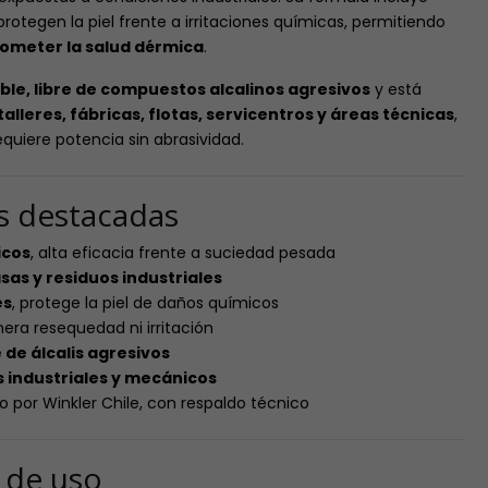
rotegen la piel frente a irritaciones químicas, permitiendo
ometer la salud dérmica
.
le, libre de compuestos alcalinos agresivos
y está
talleres, fábricas, flotas, servicentros y áreas técnicas
,
quiere potencia sin abrasividad.
as destacadas
icos
, alta eficacia frente a suciedad pesada
as y residuos industriales
es
, protege la piel de daños químicos
nera resequedad ni irritación
 de álcalis agresivos
 industriales y mecánicos
do por Winkler Chile, con respaldo técnico
s de uso