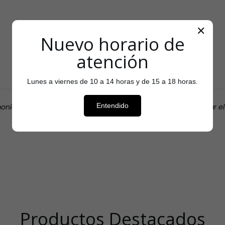
✕
Nuevo horario de
Testimonios
atención
Lunes a viernes de 10 a 14 horas y de 15 a 18 horas.
Entendido
monio que cada cliente entregó sobre tu tienda para aumentar e
Nombre del autor
Productos Destacados