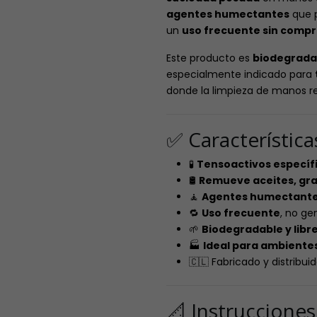
agentes humectantes
que p
un
uso frecuente sin compr
Este producto es
biodegradab
especialmente indicado para
donde la limpieza de manos re
✅ Característic
🧪
Tensoactivos específ
🛢️
Remueve aceites, gras
🧘
Agentes humectant
🔁
Uso frecuente
, no ge
🌱
Biodegradable y libre
🏭
Ideal para ambientes
🇨🇱 Fabricado y distribui
📐 Instruccione