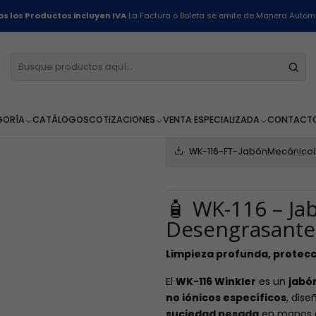
Inicio
Línea Industrial
Jabón Mecánico para Manos- WK-116 - 1 Litro
s los Productos incluyen IVA
La Factura o Boleta se emite de Manera Autom
Jabón Mecán
1 Litro
GORÍA
CATÁLOGOS
COTIZACIONES
VENTA ESPECIALIZADA
CONTACT
FICHA TECNICA
WK-116-FT-JabónMecánicoL
🧴 WK-116 – J
Desengrasante
Limpieza profunda, protecc
El
WK-116 Winkler
es un
jabó
no iónicos específicos
, dis
suciedad pesada
en manos ex