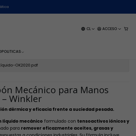
ática
ico para Manos- WK-116 -
CL
ACCESO
O
POLITICAS
íquido-OK2020.pdf
abón Mecánico para Manos
 – Winkler
ión dérmica y eficacia frente a suciedad pesada.
n líquido mecánico
formulado con
tensoactivos iónicos y
eñado para
remover eficazmente aceites, grasas y
puestas a condiciones industriales. Su fórmula incluye