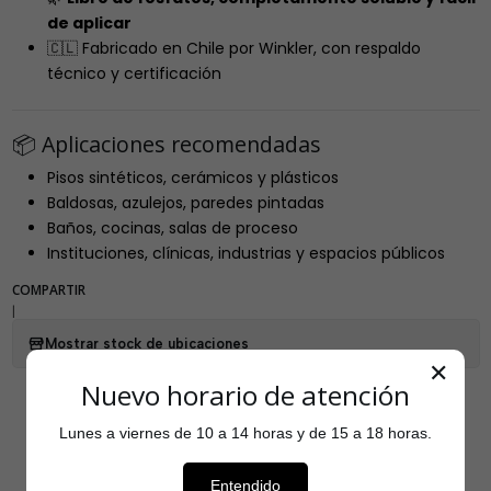
de aplicar
🇨🇱 Fabricado en Chile por Winkler, con respaldo
técnico y certificación
📦 Aplicaciones recomendadas
Pisos sintéticos, cerámicos y plásticos
Baldosas, azulejos, paredes pintadas
Baños, cocinas, salas de proceso
Instituciones, clínicas, industrias y espacios públicos
COMPARTIR
|
Mostrar stock de ubicaciones
✕
Nuevo horario de atención
Lunes a viernes de 10 a 14 horas y de 15 a 18 horas.
Entendido