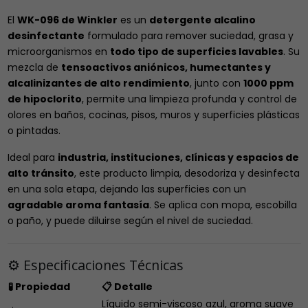
El
WK-096 de Winkler
es un
detergente alcalino
desinfectante
formulado para remover suciedad, grasa y
microorganismos en
todo tipo de superficies lavables
. Su
mezcla de
tensoactivos aniónicos, humectantes y
alcalinizantes de alto rendimiento
, junto con
1000 ppm
de hipoclorito
, permite una limpieza profunda y control de
olores en baños, cocinas, pisos, muros y superficies plásticas
o pintadas.
Ideal para
industria, instituciones, clínicas y espacios de
alto tránsito
, este producto limpia, desodoriza y desinfecta
en una sola etapa, dejando las superficies con un
agradable aroma fantasía
. Se aplica con mopa, escobilla
o paño, y puede diluirse según el nivel de suciedad.
⚙️ Especificaciones Técnicas
🧪 Propiedad
📋 Detalle
Líquido semi-viscoso azul, aroma suave