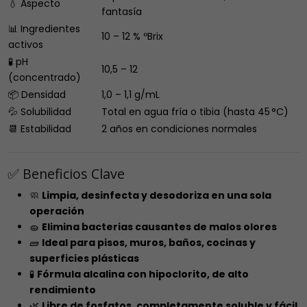
💧 Aspecto
fantasía
📊 Ingredientes
10 – 12 % ºBrix
activos
🧪 pH
10,5 – 12
(concentrado)
📦 Densidad
1,0 – 1,1 g/mL
💦 Solubilidad
Total en agua fría o tibia (hasta 45 °C)
📆 Estabilidad
2 años en condiciones normales
✅ Beneficios Clave
🧼
Limpia, desinfecta y desodoriza en una sola
operación
🧽
Elimina bacterias causantes de malos olores
🧱
Ideal para pisos, muros, baños, cocinas y
superficies plásticas
🧪
Fórmula alcalina con hipoclorito, de alto
rendimiento
🌿
Libre de fosfatos, completamente soluble y fácil