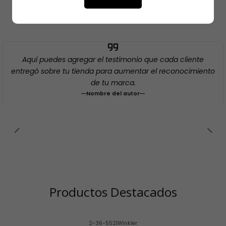
Testimonios
Aquí puedes agregar el testimonio que cada cliente
entregó sobre tu tienda para aumentar el reconocimiento
de tu marca.
Nombre del autor
Productos Destacados
2-36-552
|
Winkler